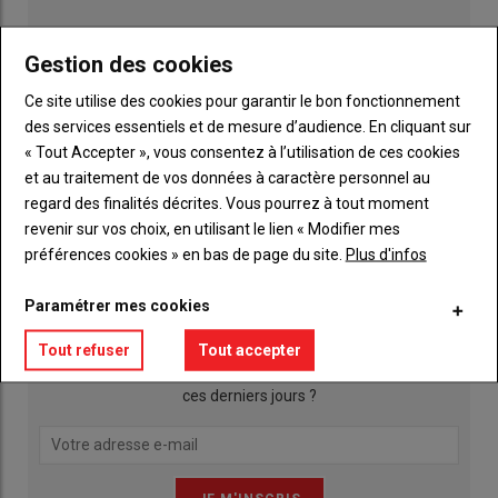
Gestion des cookies
Ce site utilise des cookies pour garantir le bon fonctionnement
des services essentiels et de mesure d’audience. En cliquant sur
« Tout Accepter », vous consentez à l’utilisation de ces cookies
et au traitement de vos données à caractère personnel au
regard des finalités décrites. Vous pourrez à tout moment
Publicité
revenir sur vos choix, en utilisant le lien « Modifier mes
préférences cookies » en bas de page du site.
Plus d'infos
INSCRIPTION NEWSLETTER
Paramétrer mes cookies
Tout refuser
Tout accepter
Qu’est ce qui a agité les actualités agricoles de la Mayenne
ces derniers jours ?