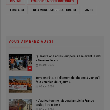
DIVERS
ÉCHOS DE NOS TERRITOIRES
FDSEA 53
CHAMBRE D'AGRICULTURE 53
JA 53
VOUS AIMEREZ AUSSI
Quarante ans après leur père, ils relèvent le défi
« Terre en Fête »
06 août 2026
Terre en Fête. « Tellement de choses à voir qu'il
faut venir les deux jours »
06 août 2026
« L'agriculteur ne laissera jamais la France
brûler, il ira aider »
06 août 2026