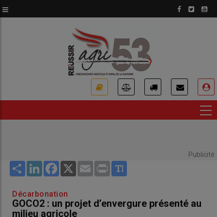
Aller
au
contenu
principal
USER
ACCOUNT
MENU
Publicité
Share
LinkedIn
Facebook
X
Email
Print
Décarbonation
GOCO2 : un projet d’envergure présenté au
milieu agricole