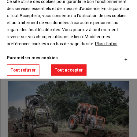
titre
Ce site utilise des cookies pour garantir le bon fonctionnement
TITRE
CRÉEZ UN COMPTE
des services essentiels et de mesure d’audience. En cliquant sur
« Tout Accepter », vous consentez à l’utilisation de ces cookies
Body
Choisissez votre formule et créez votre
et au traitement de vos données à caractère personnel au
compte pour accéder à tout l'Agri53.
regard des finalités décrites. Vous pourrez à tout moment
revenir sur vos choix, en utilisant le lien « Modifier mes
Lien
Créez un compte
préférences cookies » en bas de page du site.
Plus d'infos
Paramétrer mes cookies
LES PLUS LUS
Tout refuser
Tout accepter