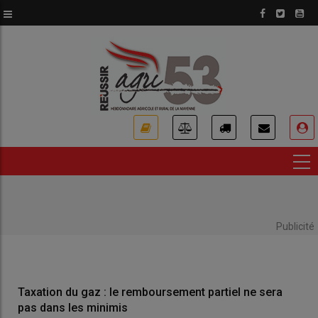
Aller
au
contenu
principal
USER
ACCOUNT
MENU
Publicité
Taxation du gaz : le remboursement partiel ne sera
pas dans les minimis