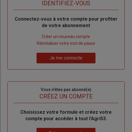
titre
TITRE
IDENTIFIEZ-VOUS
Body
Connectez-vous à votre compte pour profiter
de votre abonnement
Lien
Créer un nouveau compte
"Créer
Lien
Réinitialiser votre mot de passe
un
"Réinitialiser
Lien
nouveau
votre
Je me connecte
"Je
compte"
mot
me
de
connecte"
passe"
Sous-
Vous n'êtes pas abonné(e)
titre
TITRE
CRÉEZ UN COMPTE
Body
Choisissez votre formule et créez votre
compte pour accéder à tout l'Agri53.
Lien