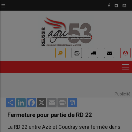
Aller
au
contenu
principal
USER
ACCOUNT
MENU
Publicité
Share
LinkedIn
Facebook
X
Email
Print
Fermeture pour partie de RD 22
La RD 22 entre Azé et Coudray sera fermée dans