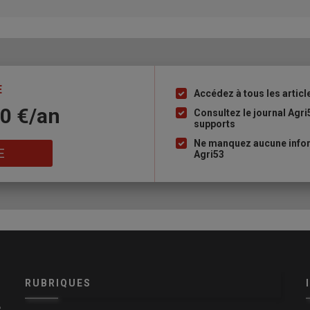
E
Accédez à tous les articl
Liste
10 €/an
à
Consultez le journal Agri
supports
puce
Ne manquez aucune infor
E
Agri53
RUBRIQUES
e