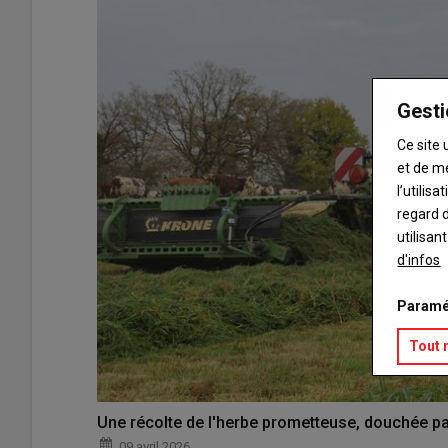
Gesti
Ce site 
et de m
l’utilis
regard d
utilisan
d'infos
Paramé
Tout 
Une récolte de l'herbe prometteuse, douchée par
09 avril 2026