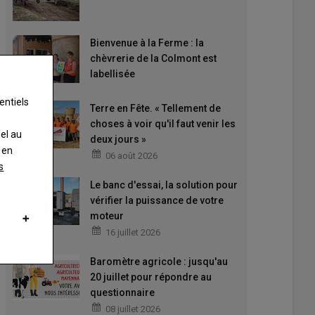
Bienvenue à la Ferme : la
chèvrerie de la Colmont est
labellisée
entiels
Terre en Fête. « Tellement de
choses à voir qu'il faut venir les
nel au
deux jours »
 en
06 août 2026
s
Le banc d'essai, la solution pour
vérifier la puissance de votre
moteur
16 juillet 2026
Baromètre agricole : jusqu'au
20 juillet pour répondre au
questionnaire
08 juillet 2026