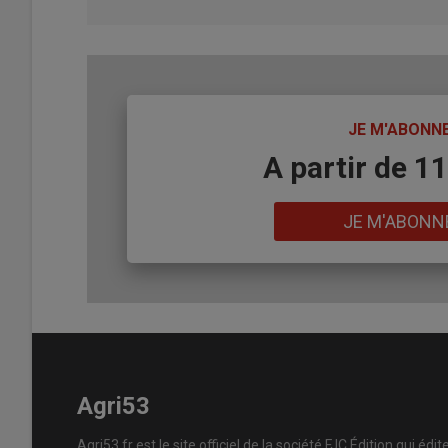
TITRE
JE M'ABONN
Body
A partir de 1
Lien
JE M'ABONN
Agri53
Agri53.fr est le site officiel de la société FJC Édition qui édit