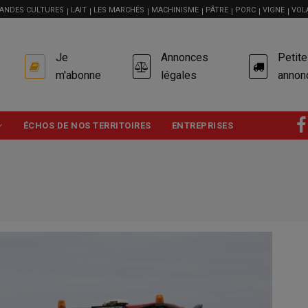
ANDES CULTURES
LAIT
LES MARCHÉS
MACHINISME
PÂTRE
PORC
VIGNE
VOL
USER
Je
Annonces
Petit
ACCOUNT
MENU
m'abonne
légales
annon
ÉCHOS DE NOS TERRITOIRES
ENTREPRISES