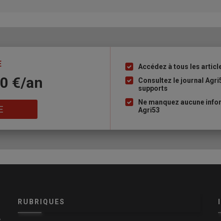
E
Accédez à tous les articl
Liste
10 €/an
à
Consultez le journal Agri
supports
puce
Ne manquez aucune infor
E
Agri53
RUBRIQUES
e