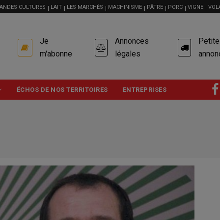
ANDES CULTURES
LAIT
LES MARCHÉS
MACHINISME
PÂTRE
PORC
VIGNE
VOL
USER
Je
Annonces
Petit
ACCOUNT
MENU
m'abonne
légales
annon
ÉCHOS DE NOS TERRITOIRES
ENTREPRISES