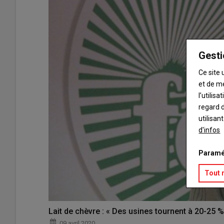
Gesti
Ce site 
et de m
l’utilis
regard d
utilisan
d'infos
Paramé
Tout 
Lait de chèvre : « Des usines tournent à 20-25 %
09 avril 2020