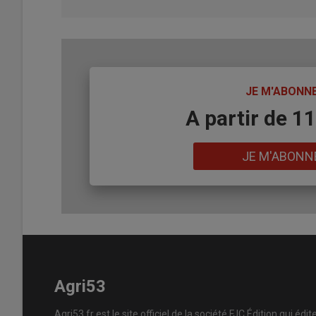
TITRE
JE M'ABONN
Body
A partir de 1
Lien
JE M'ABONN
Agri53
Agri53.fr est le site officiel de la société FJC Édition qui édit