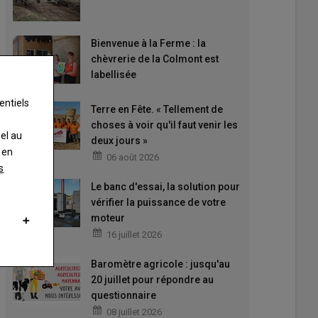
Bienvenue à la Ferme : la
chèvrerie de la Colmont est
labellisée
entiels
Terre en Fête. « Tellement de
choses à voir qu'il faut venir les
nel au
deux jours »
 en
06 août 2026
s
Le banc d'essai, la solution pour
vérifier la puissance de votre
moteur
16 juillet 2026
Baromètre agricole : jusqu'au
20 juillet pour répondre au
questionnaire
08 juillet 2026