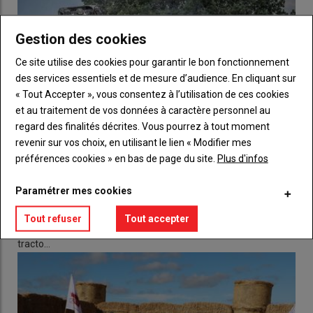
Gestion des cookies
Ce site utilise des cookies pour garantir le bon fonctionnement
des services essentiels et de mesure d’audience. En cliquant sur
« Tout Accepter », vous consentez à l’utilisation de ces cookies
et au traitement de vos données à caractère personnel au
regard des finalités décrites. Vous pourrez à tout moment
revenir sur vos choix, en utilisant le lien « Modifier mes
préférences cookies » en bas de page du site.
Plus d'infos
L'élite du tracto-cross s'invite à Terre en Fête
Paramétrer mes cookies
30 juillet 2026
Dans le cadre de la 43e édition de Terre en Fête, organisée à
Tout refuser
Tout accepter
Moulay le samedi 15 et dimanche 16 août par les JA 53, le
tracto…