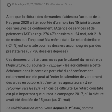
Publié le
jeu 28/05/2020 - 10:45
- Par
Vincent Gross
Alors que la clôture des demandes d’aides surfaciques de la
Pac pour 2020 a été reportée d’un mois
(au 15 juin)
à cause
des mesures de confinement, l’Agence de services et de
paiement (ASP) a reçu 276 479 dossiers au 24 mai, soit 21 %
de moins que l’an passé à la même date. Un retard similaire
(-24 %) est constaté pour les dossiers accompagnés par des
prestataires (67 736 dossiers déposés).
Ces données ont été transmises par le cabinet du ministre de
l’Agriculture, qui souhaite
« rappeler »
les agriculteurs à cette
échéance dans le contexte perturbé du déconfinement,
notamment car elle peut affecter le calendrier de versement
des aides en octobre. Et d’inviter les agriculteurs
« à se
retourner vers les DDT »
en cas de difficulté. Le retard constaté
est plus important que durant la campagne 2017, où la clôture
avait été décalée de 15 jours (au 31 mai).
er
La télédéclaration est ouverte
depuis le 1
avril,
comme