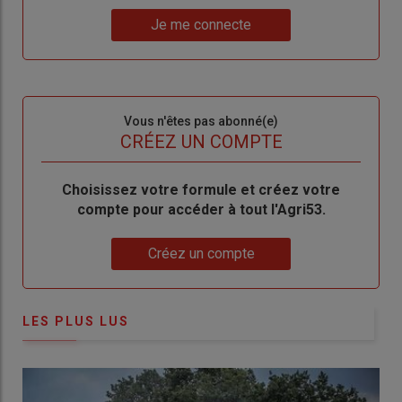
un
"Réinitialiser
Lien
nouveau
votre
Je me connecte
"Je
compte"
mot
me
de
connecte"
passe"
Sous-
Vous n'êtes pas abonné(e)
titre
TITRE
CRÉEZ UN COMPTE
Body
Choisissez votre formule et créez votre
compte pour accéder à tout l'Agri53.
Lien
Créez un compte
LES PLUS LUS