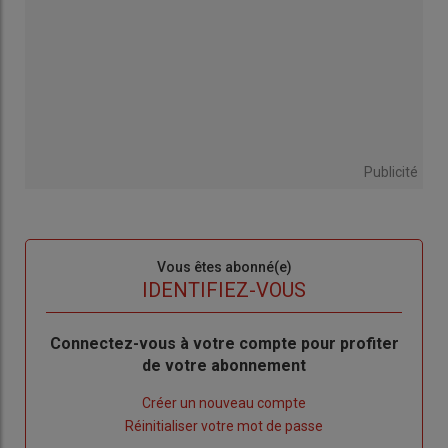
Publicité
Sous-
Vous êtes abonné(e)
titre
TITRE
IDENTIFIEZ-VOUS
Body
Connectez-vous à votre compte pour profiter
de votre abonnement
Lien
Créer un nouveau compte
"Créer
Lien
Réinitialiser votre mot de passe