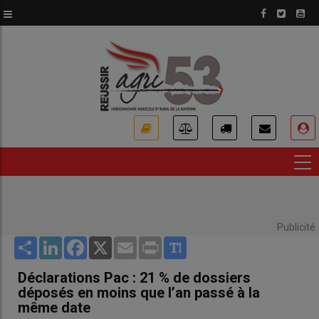
Aller
au
contenu
principal
USER
ACCOUNT
MENU
Publicité
Share
LinkedIn
Facebook
X
Email
Print
Déclarations Pac : 21 % de dossiers
déposés en moins que l’an passé à la
même date