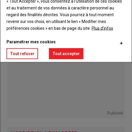
« Tout Accepter », vous consentez à l’utilisation de ces cookies
et au traitement de vos données à caractère personnel au
Terrena. Moissons : une récolte 2026 «
regard des finalités décrites. Vous pourrez à tout moment
exceptionnellement précoce »
revenir sur vos choix, en utilisant le lien « Modifier mes
06 août 2026
préférences cookies » en bas de page du site.
Plus d'infos
Paramétrer mes cookies
Tout refuser
Tout accepter
Publicité