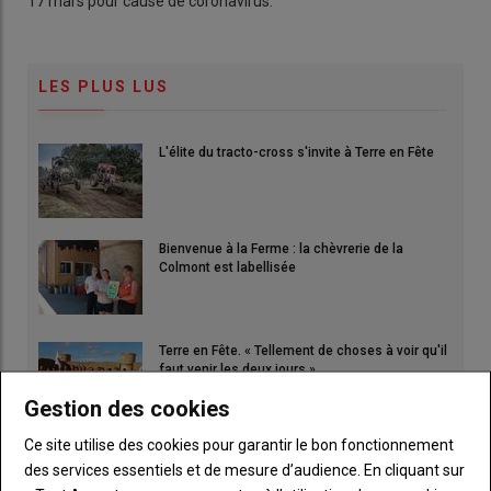
17 mars pour cause de coronavirus.
LES PLUS LUS
L'élite du tracto-cross s'invite à Terre en Fête
Bienvenue à la Ferme : la chèvrerie de la
Colmont est labellisée
Terre en Fête. « Tellement de choses à voir qu'il
faut venir les deux jours »
06 août 2026
Gestion des cookies
Ce site utilise des cookies pour garantir le bon fonctionnement
Le banc d'essai, la solution pour vérifier la
puissance de votre moteur
des services essentiels et de mesure d’audience. En cliquant sur
16 juillet 2026