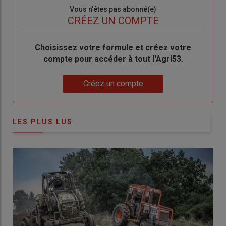
Sous-
Vous n'êtes pas abonné(e)
titre
TITRE
CRÉEZ UN COMPTE
Body
Choisissez votre formule et créez votre
compte pour accéder à tout l'Agri53.
Lien
Créez un compte
LES PLUS LUS