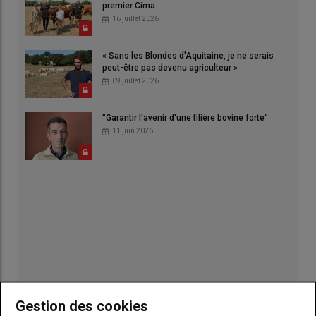
premier Cima
16 juillet 2026
« Sans les Blondes d'Aquitaine, je ne serais
peut-être pas devenu agriculteur »
09 juillet 2026
"Garantir l'avenir d'une filière bovine forte"
11 juin 2026
Gestion des cookies