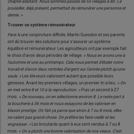
cheptel allaitant. Nous sommes passés de 55 vêlages à 80. Le
poulailler, déjà présent, permettait de rémunérer une personne et
demie. »
Trouver un système rémunérateur
F
ace à une conjoncture difficile, Martin Guesdon et ses parents
ont dû trouver des solutions pour s'assurer un système
équilibré et rémunérateur. Les agriculteurs ont par exemple fait
le choix d'avoir deux périodes de vêlage.
« Nous en avons une à
l'automne et une au printemps. Cela nous permet d'étaler notre
travail et d'avoir deux rentrées d'argent sur l'année plutôt qu'une
seule. »
Les éleveurs valorisent autant que possible leurs
génisses. Avant les premiers vêlages, un premier tri a lieu
. « On
en met entre 8 et 10 à la reproduction. »
Puis un second à 27
mois
. « De nouveau, on en sélectionne environ 8. Le reste part à
la boucherie à 36 mois et nous essayons de les valoriser en
blason prestige. On fait ça parce que sinon à 7 ou 8 mois, elles
ne valent pas grand-chose. On préfère les faire vieillir et les
engraisser. »
Les broutards quant à eux sont vendus à 7 ou 8
mois.
« On a plutôt une bonne valorisation de nos veaux. C'est