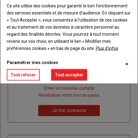
Ce site utilise des cookies pour garantir le bon fonctionnement
des services essentiels et de mesure d’audience. En cliquant sur
Publicité
« Tout Accepter », vous consentez à l’utilisation de ces cookies
et au traitement de vos données à caractère personnel au
regard des finalités décrites. Vous pourrez à tout moment
revenir sur vos choix, en utilisant le lien « Modifier mes
Sous-
Vous êtes abonné(e)
préférences cookies » en bas de page du site.
Plus d'infos
titre
TITRE
IDENTIFIEZ-VOUS
Paramétrer mes cookies
Body
Connectez-vous à votre compte pour profiter
Tout refuser
Tout accepter
de votre abonnement
Lien
Créer un nouveau compte
"Créer
Lien
Réinitialiser votre mot de passe
un
"Réinitialiser
Lien
nouveau
votre
Je me connecte
"Je
compte"
mot
me
de
connecte"
passe"