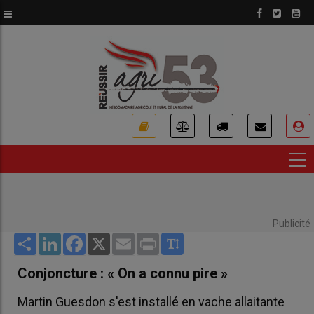
Aller
au
contenu
principal
USER
ACCOUNT
MENU
Publicité
Share
LinkedIn
Facebook
X
Email
Print
Conjoncture : « On a connu pire »
Martin Guesdon s'est installé en vache allaitante