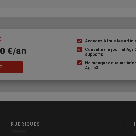
E
Accédez à tous les articl
Liste
10 €/an
à
Consultez le journal Agri
supports
puce
Ne manquez aucune infor
E
Agri53
RUBRIQUES
e