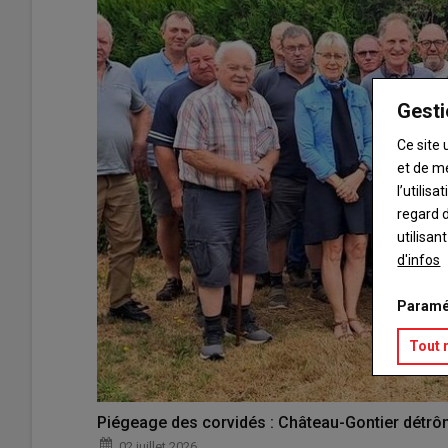
Gesti
Ce site 
et de m
l’utilis
regard d
utilisan
d'infos
Paramé
Tout 
Piégeage des corvidés : Château-Gontier détrô
02 juillet 2026