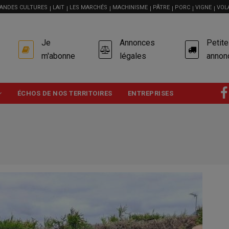
ANDES CULTURES
LAIT
LES MARCHÉS
MACHINISME
PÂTRE
PORC
VIGNE
VOL
USER
Je
Annonces
Petit
ACCOUNT
MENU
m'abonne
légales
annon
ÉCHOS DE NOS TERRITOIRES
ENTREPRISES