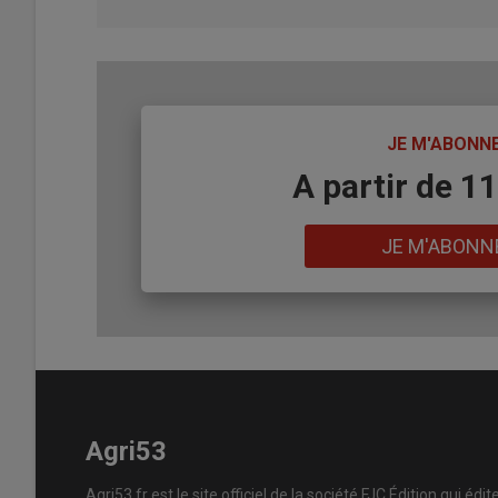
TITRE
JE M'ABONN
Body
A partir de 1
Lien
JE M'ABONN
Agri53
Agri53.fr est le site officiel de la société FJC Édition qui édit