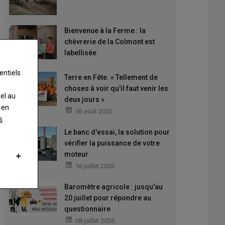
Bienvenue à la Ferme : la
chèvrerie de la Colmont est
labellisée
entiels
Terre en Fête. « Tellement de
choses à voir qu'il faut venir les
nel au
deux jours »
 en
06 août 2026
s
Le banc d'essai, la solution pour
vérifier la puissance de votre
moteur
16 juillet 2026
Baromètre agricole : jusqu'au
20 juillet pour répondre au
questionnaire
08 juillet 2026