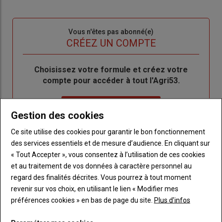
connecte"
passe"
Sous-
Vous n'êtes pas abonné(e)
titre
TITRE
CRÉEZ UN COMPTE
Body
Choisissez votre formule et créez votre
compte pour accéder à tout l'Agri53.
Lien
Créez un compte
Gestion des cookies
Ce site utilise des cookies pour garantir le bon fonctionnement
LES PLUS LUS
des services essentiels et de mesure d’audience. En cliquant sur
« Tout Accepter », vous consentez à l’utilisation de ces cookies
et au traitement de vos données à caractère personnel au
regard des finalités décrites. Vous pourrez à tout moment
revenir sur vos choix, en utilisant le lien « Modifier mes
préférences cookies » en bas de page du site.
Plus d'infos