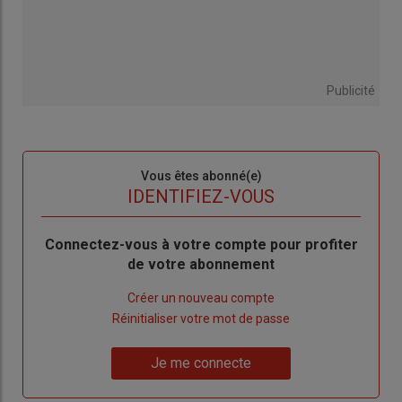
Publicité
Sous-
Vous êtes abonné(e)
titre
TITRE
IDENTIFIEZ-VOUS
Body
Connectez-vous à votre compte pour profiter
de votre abonnement
Lien
Créer un nouveau compte
"Créer
Lien
Réinitialiser votre mot de passe
un
"Réinitialiser
Lien
nouveau
votre
Je me connecte
"Je
compte"
mot
me
de