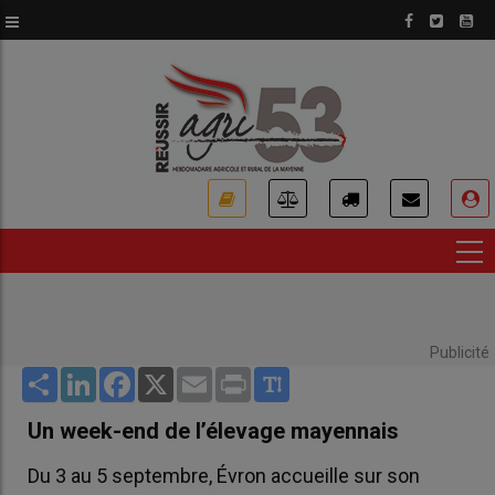
Aller
au
contenu
principal
USER
ACCOUNT
MENU
Publicité
Share
LinkedIn
Facebook
X
Email
Print
Un week-end de l’élevage mayennais
Du 3 au 5 septembre, Évron accueille sur son