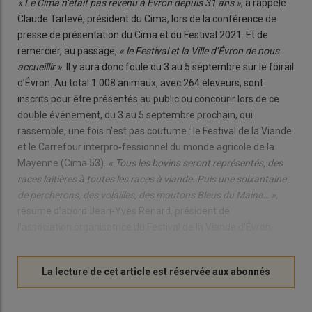
« Le Cima n’était pas revenu à Évron depuis 31 ans »
, a rappelé
Claude Tarlevé, président du Cima, lors de la conférence de
presse de présentation du Cima et du Festival 2021. Et de
remercier, au passage,
« le Festival et la Ville d’Évron de nous
accueillir »
. Il y aura donc foule du 3 au 5 septembre sur le foirail
d’Évron. Au total 1 008 animaux, avec 264 éleveurs, sont
inscrits pour être présentés au public ou concourir lors de ce
double événement, du 3 au 5 septembre prochain, qui
rassemble, une fois n’est pas coutume : le Festival de la Viande
et le Carrefour interpro-fessionnel du monde agricole de la
Mayenne (Cima 53).
« Tous les bovins seront représentés, des
races laitières à toutes les races à viande. Puis une soixantaine
de percherons, des volailles, des moutons Bleus du Maine… »,
résume d’abord Jean-Yves Renard, président de
l’association organisatrice du Festival de la Viande d’Évron.