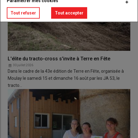
Paramétrer mes cookies
Tout refuser
Tout accepter
L'élite du tracto-cross s'invite à Terre en Fête
30 juillet 2026
Dans le cadre de la 43e édition de Terre en Fête, organisée à
Moulay le samedi 15 et dimanche 16 août par les JA 53, le
tracto…