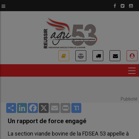
Aller
au
contenu
principal
USER
ACCOUNT
MENU
Publicité
Share
LinkedIn
Facebook
X
Email
Print
Un rapport de force engagé
La section viande bovine de la FDSEA 53 appelle à