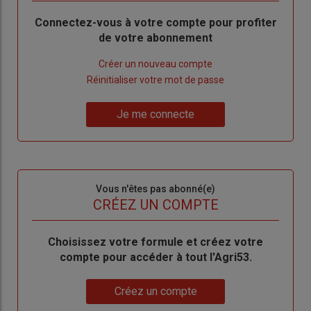
Body
Connectez-vous à votre compte pour profiter
de votre abonnement
Lien
Créer un nouveau compte
"Créer
Lien
Réinitialiser votre mot de passe
un
"Réinitialiser
Lien
nouveau
votre
Je me connecte
"Je
compte"
mot
me
de
connecte"
passe"
Sous-
Vous n'êtes pas abonné(e)
titre
TITRE
CRÉEZ UN COMPTE
Body
Choisissez votre formule et créez votre
compte pour accéder à tout l'Agri53.
Lien
Créez un compte