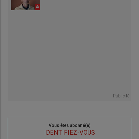
Publicité
Sous-
Vous êtes abonné(e)
titre
TITRE
IDENTIFIEZ-VOUS