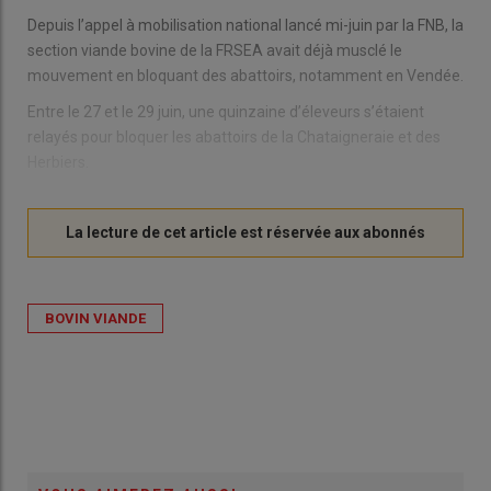
Depuis l’appel à mobilisation national lancé mi-juin par la FNB, la
section viande bovine de la FRSEA avait déjà musclé le
mouvement en bloquant des abattoirs, notamment en Vendée.
Entre le 27 et le 29 juin, une quinzaine d’éleveurs s’étaient
relayés pour bloquer les abattoirs de la Chataigneraie et des
Herbiers.
BOVIN VIANDE