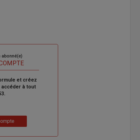
s abonné(e)
 COMPTE
ormule et créez
 accéder à tout
53.
compte