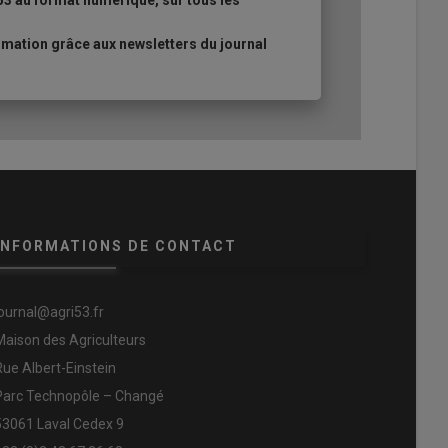
53 au format numérique, sur tous les
mation grâce aux newsletters du journal
INFORMATIONS DE CONTACT
journal@agri53.fr
Maison des Agriculteurs
Rue Albert-Einstein
Parc Technopôle – Changé
53061 Laval Cedex 9