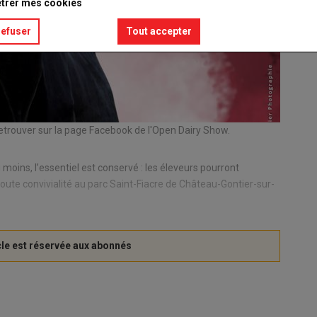
trer mes cookies
refuser
Tout accepter
à retrouver sur la page Facebook de l'Open Dairy Show.
 moins, l’essentiel est conservé : les éleveurs pourront
toute convivialité au parc Saint-Fiacre de Château-Gontier-sur-