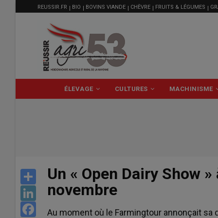
MENU
Aller
REUSSIR.FR
BIO
BOVINS VIANDE
CHÈVRE
FRUITS & LÉGUMES
GR
FILIÈRE
au
contenu
principal
NAVIGATION
ÉLEVAGE
CULTURES
MACHINISME
PRINCIPALE
Un « Open Dairy Show » 
Share
novembre
LinkedIn
Facebook
Au moment où le Farmingtour annonçait sa dis