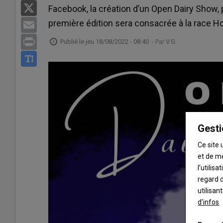
X
Facebook, la création d’un Open Dairy Show
première édition sera consacrée à la race Ho
Email
Print
Publié le
jeu 18/08/2022 - 08:40
- Par
V.G.
Gesti
Ce site 
et de m
l’utilis
regard d
utilisan
d'infos