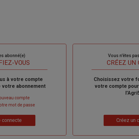
es abonné(e)
Sous-
Vous n'êtes pa
titre
FIEZ-VOUS
TITRE
CRÉEZ UN
us à votre compte
Body
Choisissez votre f
de votre abonnement
votre compte pour
l'Agri
nouveau compte
 votre mot de passe
Lien
 connecte
Créez un 