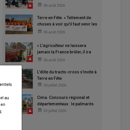
06 août 2026
Terre en Fête. « Tellement de
choses à voir qu'il faut venir les
deux jours »
06 août 2026
« L'agriculteur ne laissera
jamais la France brûler, il ira
aider »
06 août 2026
L'élite du tracto-cross s'invite à
Terre en Fête
entiels
30 juillet 2026
Cima. Concours régional et
nel au
départementaux : le palmarès
 en
23 juillet 2026
s