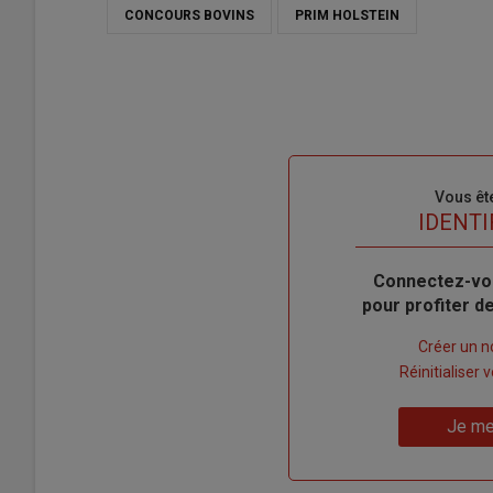
CONCOURS BOVINS
PRIM HOLSTEIN
Sous-
Vous êt
titre
TITRE
IDENTI
Body
Connectez-vo
pour profiter 
Lien
Créer un 
"Créer
Lien
Réinitialiser
un
"Réinitialiser
Lien
nouveau
votre
Je me
"Je
compte"
mot
me
de