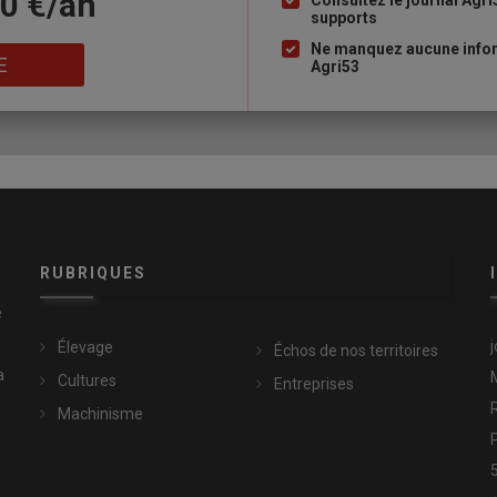
10 €/an
Consultez le journal Agri
supports
puce
Ne manquez aucune infor
E
Agri53
RUBRIQUES
e
Élevage
Échos de nos territoires
a
Cultures
Entreprises
Machinisme