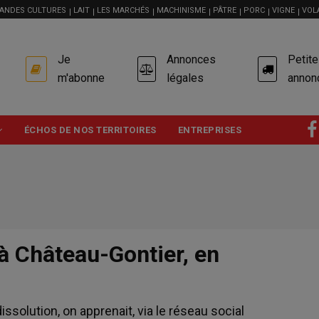
ANDES CULTURES
LAIT
LES MARCHÉS
MACHINISME
PÂTRE
PORC
VIGNE
VOL
USER
Je
Annonces
Petit
ACCOUNT
MENU
m'abonne
légales
annon
ÉCHOS DE NOS TERRITOIRES
ENTREPRISES
à Château-Gontier, en
solution, on apprenait, via le réseau social