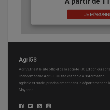
Body
A partir de 1
Lien
JE M'ABONN
Agri53
Agri53.fr est le site officiel de la société FJC Édition qui édit
l’hebdomadaire Agri53. Ce site est dédié à l’information
agricole et rurale, principalement dans le département de l
Mayenne.