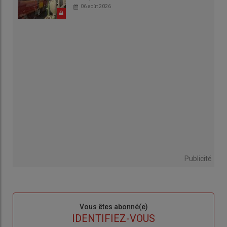
06 août 2026
Publicité
Sous-
Vous êtes abonné(e)
titre
TITRE
IDENTIFIEZ-VOUS