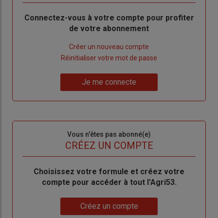
Body
Connectez-vous à votre compte pour profiter
de votre abonnement
Lien
Créer un nouveau compte
"Créer
Lien
Réinitialiser votre mot de passe
un
"Réinitialiser
Lien
nouveau
votre
Je me connecte
"Je
compte"
mot
me
de
connecte"
passe"
Sous-
Vous n'êtes pas abonné(e)
titre
TITRE
CRÉEZ UN COMPTE
Body
Choisissez votre formule et créez votre
compte pour accéder à tout l'Agri53.
Lien
Créez un compte