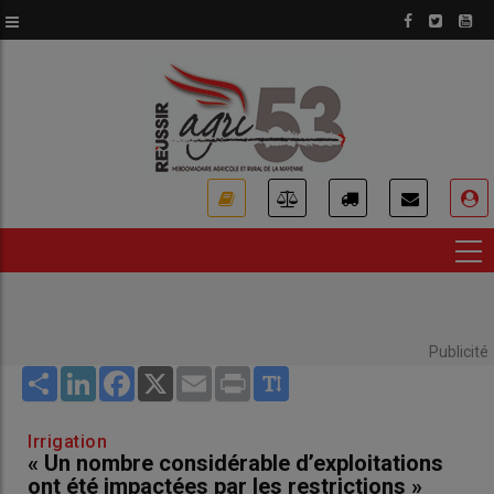
Aller
au
contenu
principal
USER
ACCOUNT
MENU
Publicité
Share
LinkedIn
Facebook
X
Email
Print
Irrigation
« Un nombre considérable d’exploitations
ont été impactées par les restrictions »