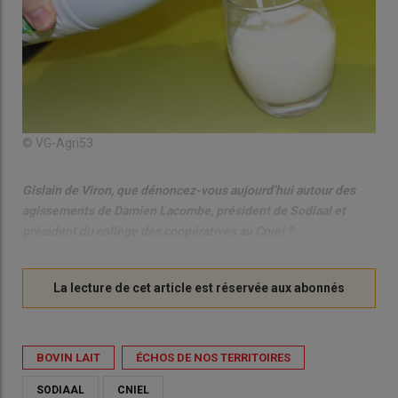
© VG-Agri53
Gislain de Viron, que dénoncez-vous aujourd’hui autour des
agissements de Damien Lacombe, président de Sodiaal et
président du collège des coopératives au Cniel ?
BOVIN LAIT
ÉCHOS DE NOS TERRITOIRES
SODIAAL
CNIEL