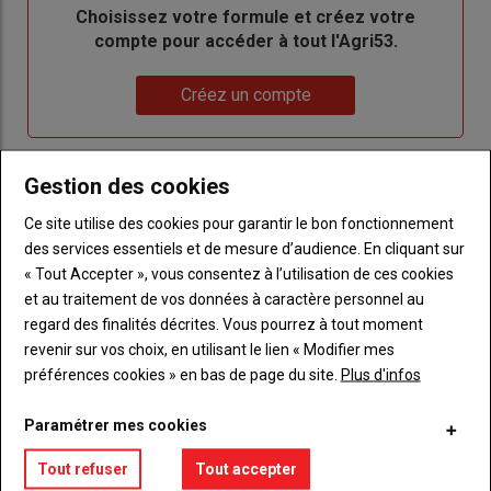
Body
Choisissez votre formule et créez votre
compte pour accéder à tout l'Agri53.
Lien
Créez un compte
LES PLUS LUS
Gestion des cookies
Ce site utilise des cookies pour garantir le bon fonctionnement
des services essentiels et de mesure d’audience. En cliquant sur
« Tout Accepter », vous consentez à l’utilisation de ces cookies
et au traitement de vos données à caractère personnel au
regard des finalités décrites. Vous pourrez à tout moment
revenir sur vos choix, en utilisant le lien « Modifier mes
préférences cookies » en bas de page du site.
Plus d'infos
Paramétrer mes cookies
Tout refuser
Tout accepter