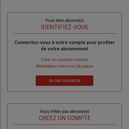
Sous-
Vous êtes abonné(e)
titre
TITRE
IDENTIFIEZ-VOUS
Body
Connectez-vous à votre compte pour profiter
de votre abonnement
Lien
Créer un nouveau compte
"Créer
Lien
Réinitialiser votre mot de passe
un
"Réinitialiser
Lien
nouveau
votre
Je me connecte
"Je
compte"
mot
me
de
connecte"
passe"
Sous-
Vous n'êtes pas abonné(e)
titre
TITRE
CRÉEZ UN COMPTE