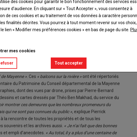
utilise des cookies pour garantir le bon fonctionnement des services ess
esure d’audience. En cliquant sur « Tout Accepter », vous consentez à
ation de ces cookies et au traitement de vos données à caractère person
es finalités décrites. Vous pourrez à tout moment revenir sur vos choix,
t le lien « Modifier mes préférences cookies » en bas de page du site.
Plu
départemental de la Mayenne viennent de publier un ouvrage
trer mes cookies
e Mayenne. Une invitation à la promenade.
refuser
Tout accepter
 de Mayenne »
. Ces
« balcons sur la rivière »
ont été répertoriés
Inventaire du Patrimoine du Conseil départemental de la Mayenne
graphies, dont des vues par drone, prises par Pierre-Bernard
s dessins et cartes dressés par Théo Ben Makhad, du service du
vouloir montrer ces demeures que les nombreux promeneurs du
is qui ne sont pas connues du public »,
explique Pierrick
t à la rencontre de toutes les propriétés et de tous les
es souvenirs et les archives aussi.
« Je n’ai fait que des bonnes
cis et empli d’anecdotes.
« Au total, il y a plus d’une centaine de