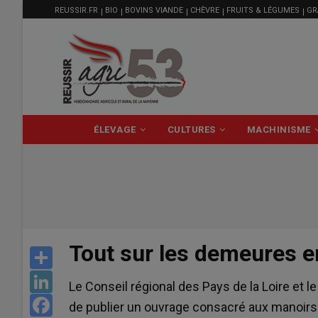
MENU
Aller
REUSSIR.FR
BIO
BOVINS VIANDE
CHÈVRE
FRUITS & LÉGUMES
GR
FILIÈRE
au
contenu
principal
NAVIGATION
ÉLEVAGE
CULTURES
MACHINISME
PRINCIPALE
Tout sur les demeures e
Share
LinkedIn
Le Conseil régional des Pays de la Loire et 
Facebook
de publier un ouvrage consacré aux manoirs 