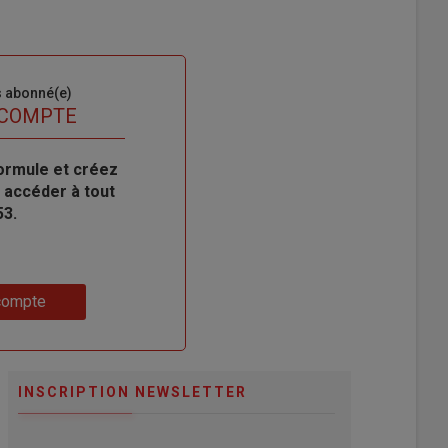
s abonné(e)
 COMPTE
ormule et créez
 accéder à tout
53.
compte
INSCRIPTION NEWSLETTER