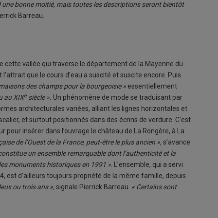
d une bonne moitié, mais toutes les descriptions seront bientôt
errick Barreau.
e cette vallée qui traverse le département de la Mayenne du
l’attrait que le cours d’eau a suscité et suscite encore. Puis
maisons des champs pour la bourgeoisie »
essentiellement
e
u au XIX
siècle ».
Un phénomène de mode se traduisant par
es architecturales variées, alliant les lignes horizontales et
scalier, et surtout positionnés dans des écrins de verdure. C’est
uteur pour insérer dans l’ouvrage le château de La Rongère, à La
çaise de l’Ouest de la France, peut-être le plus ancien »,
s’avance
e constitue un ensemble remarquable dont l’authenticité et la
re des monuments historiques en 1991 »
. L’ensemble, qui a servi
024, est d’ailleurs toujours propriété de la même famille, depuis
deux ou trois ans »,
signale Pierrick Barreau.
« Certains sont