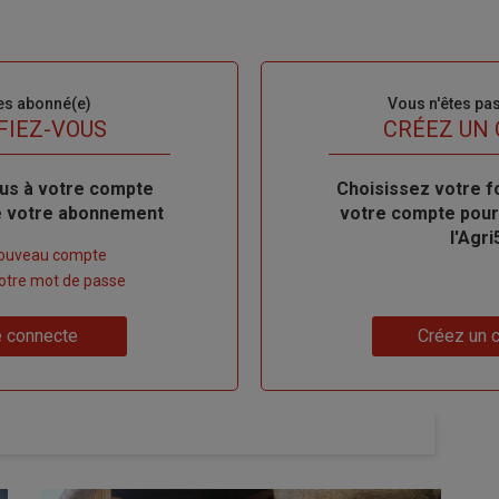
es abonné(e)
Sous-
Vous n'êtes pa
titre
FIEZ-VOUS
TITRE
CRÉEZ UN
us à votre compte
Body
Choisissez votre f
de votre abonnement
votre compte pour
l'Agri
nouveau compte
 votre mot de passe
Lien
 connecte
Créez un 