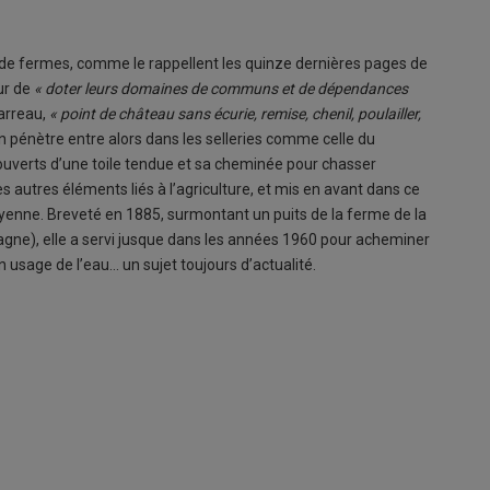
de fermes, comme le rappellent les quinze dernières pages de
ur de
« doter leurs domaines de communs et de dépendances
Barreau,
« point de château sans écurie, remise, chenil, poulailler,
n pénètre entre alors dans les selleries comme celle du
ouverts d’une toile tendue et sa cheminée pour chasser
es autres éléments liés à l’agriculture, et mis en avant dans ce
Mayenne. Breveté en 1885, surmontant un puits de la ferme de la
agne), elle a servi jusque dans les années 1960 pour acheminer
 usage de l’eau... un sujet toujours d’actualité.