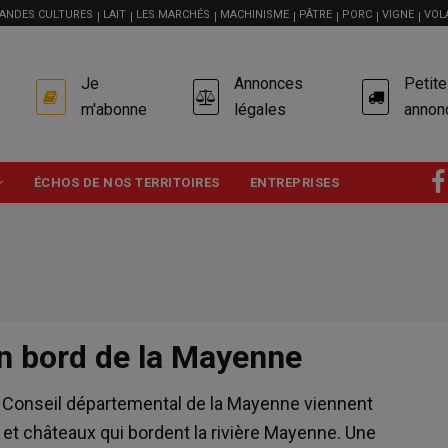
ANDES CULTURES
LAIT
LES MARCHÉS
MACHINISME
PÂTRE
PORC
VIGNE
VOL
USER
Je
Annonces
Petit
ACCOUNT
MENU
m'abonne
légales
annon
ÉCHOS DE NOS TERRITOIRES
ENTREPRISES
n bord de la Mayenne
le Conseil départemental de la Mayenne viennent
et châteaux qui bordent la rivière Mayenne. Une