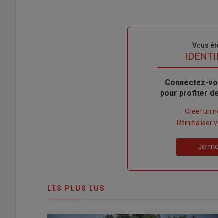
Sous-
Vous êt
titre
TITRE
IDENTI
Body
Connectez-vo
pour profiter 
Lien
Créer un 
"Créer
Lien
Réinitialiser
un
"Réinitialiser
Lien
nouveau
votre
Je me
"Je
compte"
mot
me
de
connecte"
passe"
LES PLUS LUS