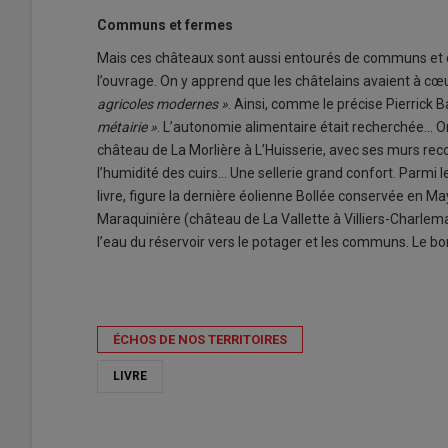
Communs et fermes
Mais ces châteaux sont aussi entourés de communs et 
l’ouvrage. On y apprend que les châtelains avaient à cœ
agricoles modernes »
. Ainsi, comme le précise Pierrick 
métairie »
. L’autonomie alimentaire était recherchée… O
château de La Morlière à L’Huisserie, avec ses murs rec
l’humidité des cuirs… Une sellerie grand confort. Parmi l
livre, figure la dernière éolienne Bollée conservée en 
Maraquinière (château de La Vallette à Villiers-Charlem
l’eau du réservoir vers le potager et les communs. Le bon
ÉCHOS DE NOS TERRITOIRES
LIVRE