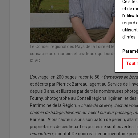
Ce site 
et de m
l’utilis
regard d
utilisan
d'infos
Le Conseil régional des Pays de la Loire et le Conseil 
Paramé
consacré aux manoirs et châteaux qui bordent la rivièr
© VG
Tout 
L’ouvrage, en 200 pages, raconte 58
« Demeures en bord
et décrits par Pierrick Barreau, agent au Service de l’
depuis 3 ans, et illustrés par de très nombreuses photo
Fourny, photographe au Conseil régional ligérien, et de
Patrimoine de la Région.
« L’idée de ce livre, c’est de 
chemin de halage devinent ou voient sur leur passage, ma
Barreau. Alors l’auteur a pris son bâton de pèlerin, allan
propriétaires de ces lieux. Les portes se sont ouvertes, l
rencontres »,
sourit-il. De quoi réaliser un inventaire pré