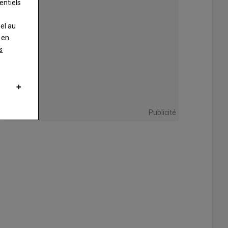
entiels
nel au
 en
s
Publicité