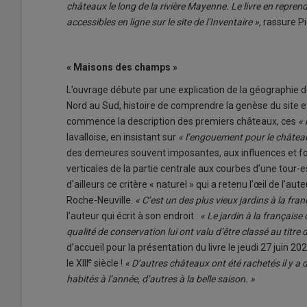
châteaux le long de la rivière Mayenne. Le livre en repren
accessibles en ligne sur le site de l’Inventaire »,
rassure Pi
« Maisons des champs »
L’ouvrage débute par une explication de la géographie d
Nord au Sud, histoire de comprendre la genèse du site et 
commence la description des premiers châteaux, ces
« 
lavalloise, en insistant sur
« l’engouement pour le châtea
des demeures souvent imposantes, aux influences et form
verticales de la partie centrale aux courbes d’une tour-e
d’ailleurs ce critère « naturel » qui a retenu l’œil de l’a
Roche-Neuville.
« C’est un des plus vieux jardins à la fran
l’auteur qui écrit à son endroit :
« Le jardin à la français
qualité de conservation lui ont valu d’être classé au tit
d’accueil pour la présentation du livre le jeudi 27 juin 2
e
le XIII
siècle !
« D’autres châteaux ont été rachetés il y a 
habités à l’année, d’autres à la belle saison. »