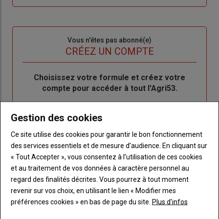
me
de
connecte"
passe"
Sous-
Vous n'êtes pas abonné(e)
titre
TITRE
CRÉEZ UN COMPTE
Body
Choisissez votre formule et créez votre
compte pour accéder à tout l'Agri53.
Lien
Créez un compte
Gestion des cookies
Ce site utilise des cookies pour garantir le bon fonctionnement
des services essentiels et de mesure d’audience. En cliquant sur
LES PLUS LUS
« Tout Accepter », vous consentez à l’utilisation de ces cookies
et au traitement de vos données à caractère personnel au
regard des finalités décrites. Vous pourrez à tout moment
revenir sur vos choix, en utilisant le lien « Modifier mes
préférences cookies » en bas de page du site.
Plus d'infos