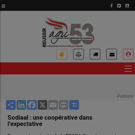
Aller
au
contenu
principal
USER
ACCOUNT
MENU
Publicité
Share
LinkedIn
Facebook
X
Email
Print
Sodiaal : une coopérative dans
l’expectative