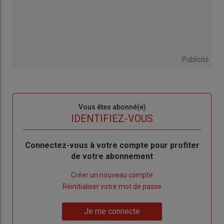
Publicité
Sous-
Vous êtes abonné(e)
titre
TITRE
IDENTIFIEZ-VOUS
Body
Connectez-vous à votre compte pour profiter
de votre abonnement
Lien
Créer un nouveau compte
"Créer
Lien
Réinitialiser votre mot de passe
un
"Réinitialiser
Lien
nouveau
votre
Je me connecte
"Je
compte"
mot