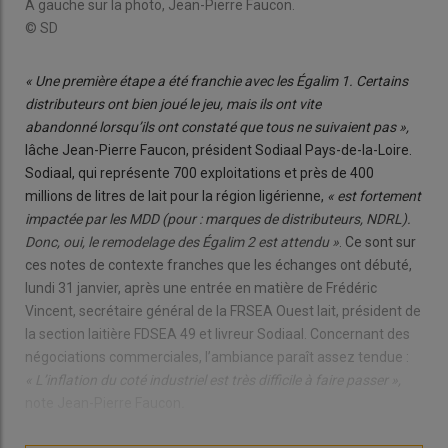
À gauche sur la photo, Jean-Pierre Faucon.
© SD
« Une première étape a été franchie avec les Égalim 1. Certains
distributeurs ont bien joué le jeu, mais ils ont vite
abandonné lorsqu’ils ont constaté que tous ne suivaient pas »,
lâche Jean-Pierre Faucon, président Sodiaal Pays-de-la-Loire.
Sodiaal, qui représente 700 exploitations et près de 400
millions de litres de lait pour la région ligérienne,
« est fortement
impactée par les MDD (pour : marques de distributeurs, NDRL).
Donc, oui, le remodelage des Égalim 2 est attendu »
. Ce sont sur
ces notes de contexte franches que les échanges ont débuté,
lundi 31 janvier, après une entrée en matière de Frédéric
Vincent, secrétaire général de la FRSEA Ouest lait, président de
la section laitière FDSEA 49 et livreur Sodiaal. Concernant des
négociations commerciales, l’ambiance paraît assez tendue :
« L’inflation du coté industriel est très difficile à faire passer »,
note Jean-Pierre Faucon
.