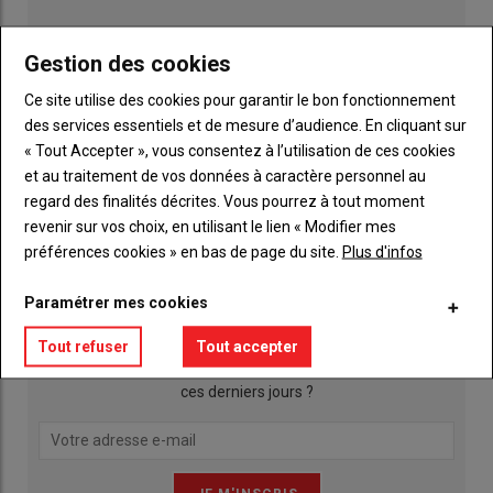
Gestion des cookies
Ce site utilise des cookies pour garantir le bon fonctionnement
des services essentiels et de mesure d’audience. En cliquant sur
« Tout Accepter », vous consentez à l’utilisation de ces cookies
et au traitement de vos données à caractère personnel au
regard des finalités décrites. Vous pourrez à tout moment
Publicité
revenir sur vos choix, en utilisant le lien « Modifier mes
préférences cookies » en bas de page du site.
Plus d'infos
INSCRIPTION NEWSLETTER
Paramétrer mes cookies
Tout refuser
Tout accepter
Qu’est ce qui a agité les actualités agricoles de la Mayenne
ces derniers jours ?