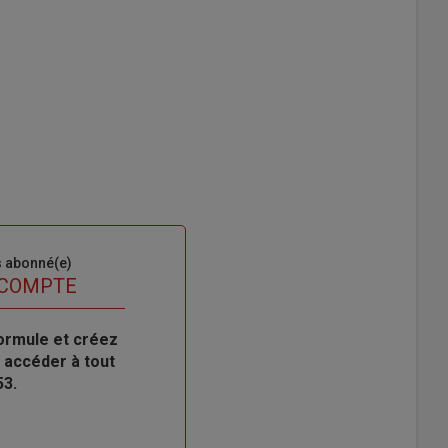
s abonné(e)
 COMPTE
ormule et créez
 accéder à tout
53.