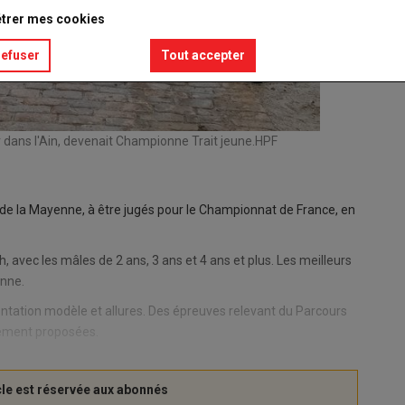
trer mes cookies
refuser
Tout accepter
r dans l'Ain, devenait Championne Trait jeune.HPF
 de la Mayenne, à être jugés pour le Championnat de France, en
 avec les mâles de 2 ans, 3 ans et 4 ans et plus. Les meilleurs
onne.
entation modèle et allures. Des épreuves relevant du Parcours
lement proposées.