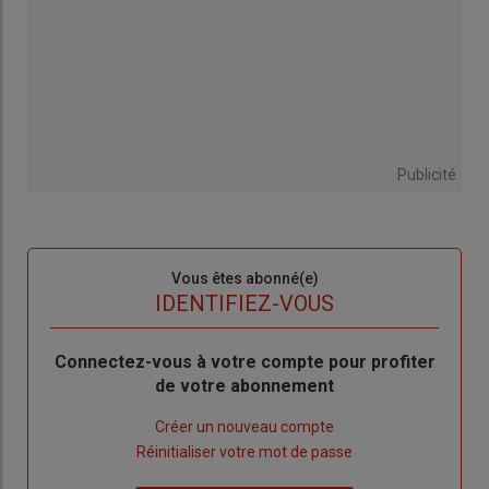
Publicité
Sous-
Vous êtes abonné(e)
titre
TITRE
IDENTIFIEZ-VOUS
Body
Connectez-vous à votre compte pour profiter
de votre abonnement
Lien
Créer un nouveau compte
"Créer
Lien
Réinitialiser votre mot de passe
un
"Réinitialiser