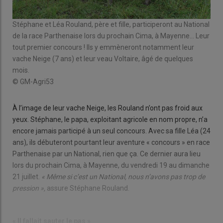
Stéphane et Léa Rouland, père et fille, participeront au National
de la race Parthenaise lors du prochain Cima, à Mayenne… Leur
tout premier concours ! Ils y emmèneront notamment leur
vache Neige (7 ans) et leur veau Voltaire, âgé de quelques
mois.
© GM-Agri53
À l’image de leur vache Neige, les Rouland n’ont pas froid aux
yeux. Stéphane, le papa, exploitant agricole en nom propre, n’a
encore jamais participé à un seul concours. Avec sa fille Léa (24
ans), ils débuteront pourtant leur aventure « concours » en race
Parthenaise par un National, rien que ça. Ce dernier aura lieu
lors du prochain Cima, à Mayenne, du vendredi 19 au dimanche
21 juillet.
« Même si c’est un National, nous n’avons pas trop de
pression »,
assure Stéphane Rouland.
« Il fallait sauter le pas »