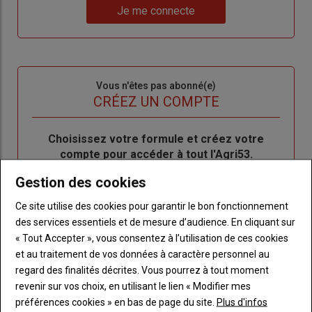
Lien
nouveau
votre
Je me connecte
"Je
compte"
mot
me
de
connecte"
passe"
Sous-
Vous n'êtes pas abonné(e)
titre
TITRE
CRÉEZ UN COMPTE
Body
Choisissez votre formule et créez votre
compte pour accéder à tout l'Agri53.
Gestion des cookies
Lien
Créez un compte
Ce site utilise des cookies pour garantir le bon fonctionnement
des services essentiels et de mesure d’audience. En cliquant sur
« Tout Accepter », vous consentez à l’utilisation de ces cookies
LES PLUS LUS
et au traitement de vos données à caractère personnel au
regard des finalités décrites. Vous pourrez à tout moment
revenir sur vos choix, en utilisant le lien « Modifier mes
préférences cookies » en bas de page du site.
Plus d'infos