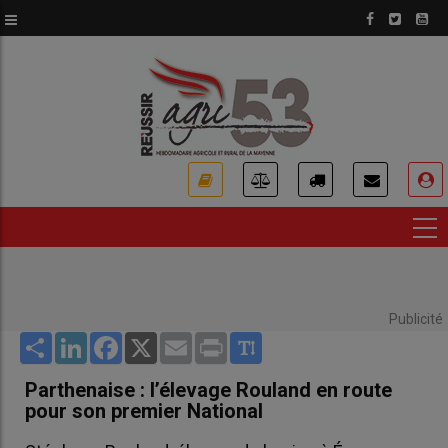
Aller
au
contenu
principal
USER
ACCOUNT
MENU
Publicité
Share
LinkedIn
Facebook
X
Email
Print
Parthenaise : l’élevage Rouland en route
pour son premier National