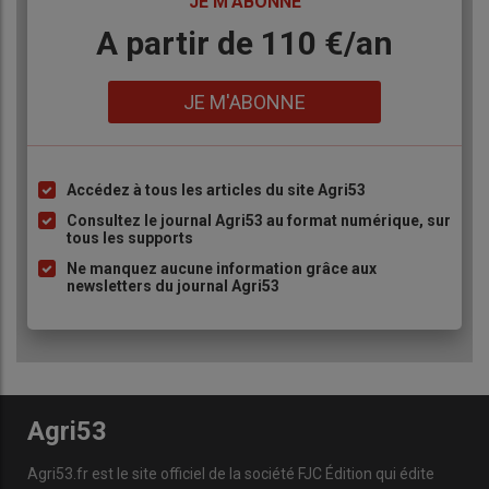
TITRE
JE M'ABONNE
Body
A partir de 110 €/an
Lien
JE M'ABONNE
Accédez à tous les articles du site Agri53
Liste
à
Consultez le journal Agri53 au format numérique, sur
tous les supports
puce
Ne manquez aucune information grâce aux
newsletters du journal Agri53
Agri53
Agri53.fr est le site officiel de la société FJC Édition qui édite