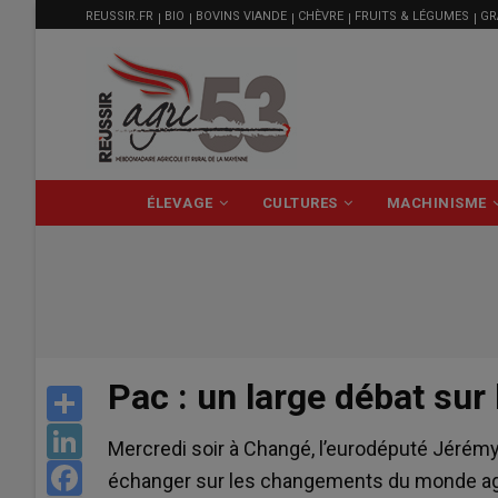
MENU
Aller
REUSSIR.FR
BIO
BOVINS VIANDE
CHÈVRE
FRUITS & LÉGUMES
GR
FILIÈRE
au
contenu
principal
NAVIGATION
ÉLEVAGE
CULTURES
MACHINISME
PRINCIPALE
Pac : un large débat sur 
Share
LinkedIn
Mercredi soir à Changé, l’eurodéputé Jérémy 
Facebook
échanger sur les changements du monde agri