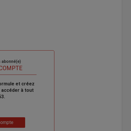
s abonné(e)
 COMPTE
ormule et créez
 accéder à tout
53.
compte