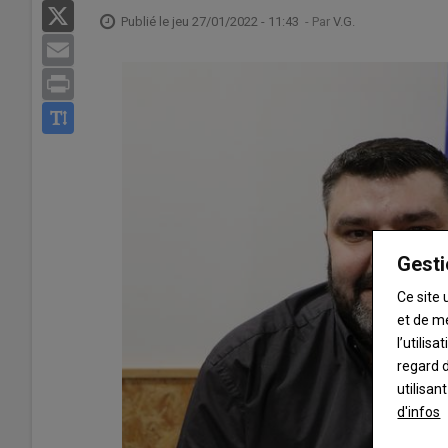
X
Publié le
jeu 27/01/2022 - 11:43
- Par
V.G.
Email
Print
Gesti
Ce site 
et de m
l’utilis
regard d
utilisan
d'infos