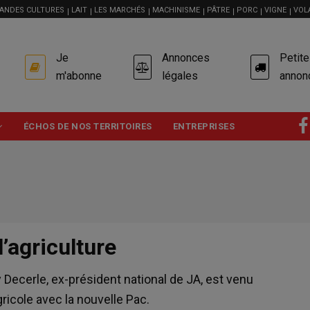
ANDES CULTURES
LAIT
LES MARCHÉS
MACHINISME
PÂTRE
PORC
VIGNE
VOL
USER
Je
Annonces
Petit
ACCOUNT
MENU
m'abonne
légales
annon
ÉCHOS DE NOS TERRITOIRES
ENTREPRISES
l’agriculture
Decerle, ex-président national de JA, est venu
cole avec la nouvelle Pac.