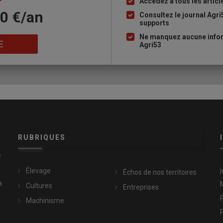
Accédez à tous les articl
Liste
10 €/an
à
Consultez le journal Agri
supports
puce
Ne manquez aucune infor
E
Agri53
RUBRIQUES
e
Élevage
Échos de nos territoires
a
Cultures
Entreprises
Machinisme