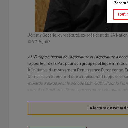
Paramé
Tout 
Jérémy Decerle, eurodéputé, ex-président de JA National
© VG-Agri53
« L’Europe a besoin de l’agriculture et l’agriculture a beso
rapporteur de la Pac pour son groupe politique a introdui
à l’initiative du mouvement Renaissance Européenne. Entr
Charolais en Saône-et-Loire a rapidement rappelé le bud
milliards d’euros pour la période 2021-2027. Pour la Franc
entre 8 et 9 milliards d’euros qui reviennent chaque année