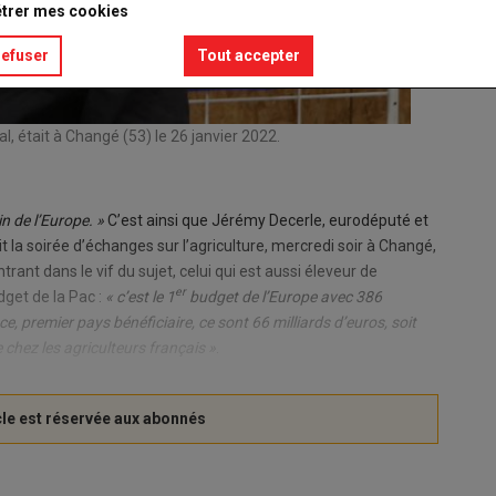
trer mes cookies
refuser
Tout accepter
, était à Changé (53) le 26 janvier 2022.
in de l’Europe. »
C’est ainsi que Jérémy Decerle, eurodéputé et
t la soirée d’échanges sur l’agriculture, mercredi soir à Changé,
ant dans le vif du sujet, celui qui est aussi éleveur de
er
get de la Pac :
« c’est le 1
budget de l’Europe avec 386
e, premier pays bénéficiaire, ce sont 66 milliards d’euros, soit
 chez les agriculteurs français »
.