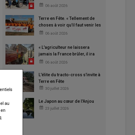
06 août 2026
Terre en Fête. « Tellement de
choses à voir qu'il faut venir les
deux jours »
06 août 2026
« L'agriculteur ne laissera
jamais la France brûler, il ira
aider »
06 août 2026
L'élite du tracto-cross s'invite à
Terre en Fête
30 juillet 2026
entiels
Le Japon au cœur de l'Anjou
nel au
23 juillet 2026
 en
s