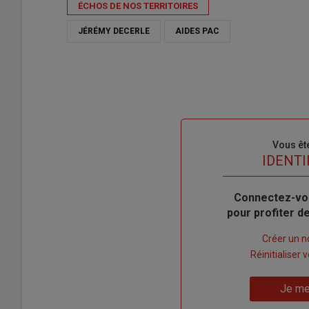
ÉCHOS DE NOS TERRITOIRES
JÉRÉMY DECERLE
AIDES PAC
Sous-
Vous êt
titre
TITRE
IDENTI
Body
Connectez-vo
pour profiter 
Lien
Créer un 
"Créer
Lien
Réinitialiser
un
"Réinitialiser
Lien
nouveau
votre
Je me
"Je
compte"
mot