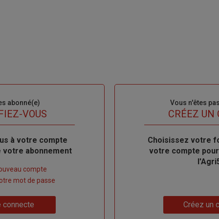
es abonné(e)
Sous-
Vous n'êtes pa
titre
FIEZ-VOUS
TITRE
CRÉEZ UN
us à votre compte
Body
Choisissez votre f
de votre abonnement
votre compte pour
l'Agri
nouveau compte
 votre mot de passe
Lien
 connecte
Créez un 