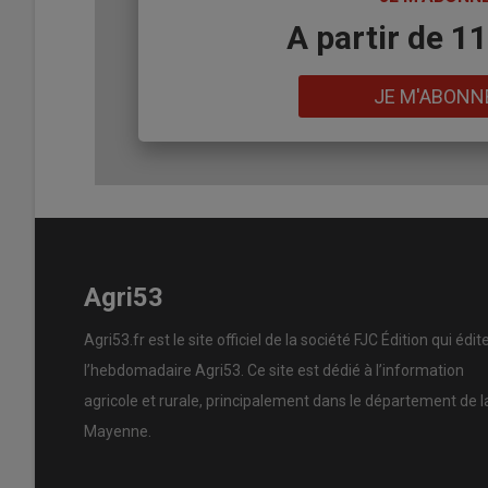
Body
A partir de 1
Lien
JE M'ABONN
Agri53
Agri53.fr est le site officiel de la société FJC Édition qui édit
l’hebdomadaire Agri53. Ce site est dédié à l’information
agricole et rurale, principalement dans le département de l
Mayenne.