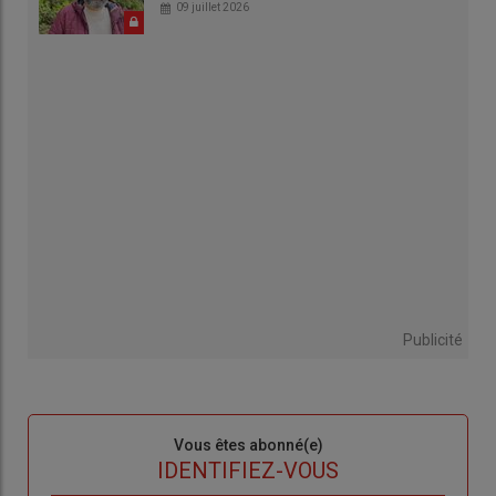
09 juillet 2026
Publicité
Sous-
Vous êtes abonné(e)
titre
TITRE
IDENTIFIEZ-VOUS