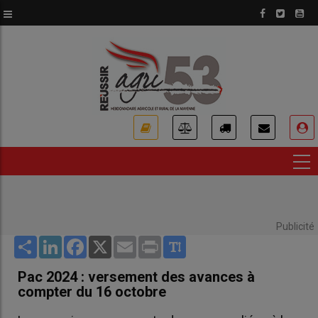
Aller
au
contenu
principal
USER
ACCOUNT
MENU
Publicité
Share
LinkedIn
Facebook
X
Email
Print
Pac 2024 : versement des avances à
compter du 16 octobre