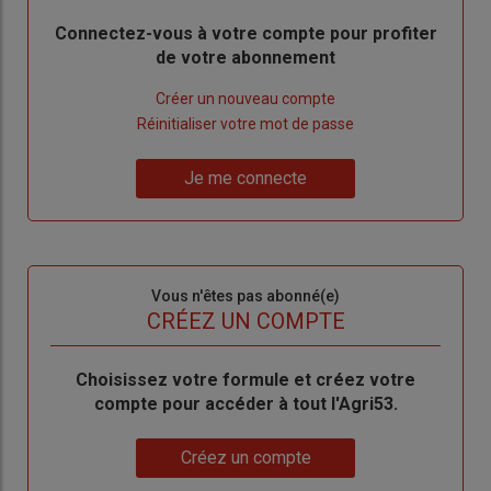
Body
Connectez-vous à votre compte pour profiter
de votre abonnement
Lien
Créer un nouveau compte
"Créer
Lien
Réinitialiser votre mot de passe
un
"Réinitialiser
Lien
nouveau
votre
Je me connecte
"Je
compte"
mot
me
de
connecte"
passe"
Sous-
Vous n'êtes pas abonné(e)
titre
TITRE
CRÉEZ UN COMPTE
Body
Choisissez votre formule et créez votre
compte pour accéder à tout l'Agri53.
Lien
Créez un compte