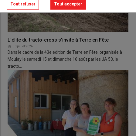
Tout refuser
Tout accepter
L'élite du tracto-cross s'invite à Terre en Fête
30 juillet 2026
Dans le cadre de la 43e édition de Terre en Fête, organisée à
Moulay le samedi 15 et dimanche 16 août par les JA 53, le
tracto…