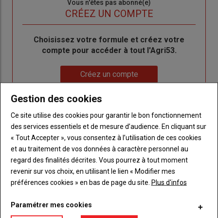
Sous-
Vous n'êtes pas abonné(e)
titre
TITRE
CRÉEZ UN COMPTE
Body
Choisissez votre formule et créez votre
compte pour accéder à tout l'Agri53.
Lien
Créez un compte
Gestion des cookies
LES PLUS LUS
Ce site utilise des cookies pour garantir le bon fonctionnement
des services essentiels et de mesure d’audience. En cliquant sur
« Tout Accepter », vous consentez à l’utilisation de ces cookies
et au traitement de vos données à caractère personnel au
regard des finalités décrites. Vous pourrez à tout moment
revenir sur vos choix, en utilisant le lien « Modifier mes
préférences cookies » en bas de page du site.
Plus d'infos
Paramétrer mes cookies