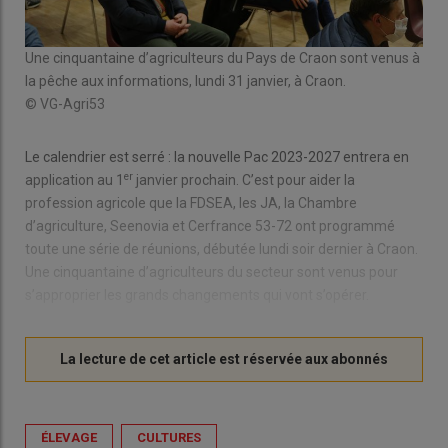
Une cinquantaine d’agriculteurs du Pays de Craon sont venus à
la pêche aux informations, lundi 31 janvier, à Craon.
© VG-Agri53
Le calendrier est serré : la nouvelle Pac 2023-2027 entrera en
er
application au 1
janvier prochain. C’est pour aider la
profession agricole que la FDSEA, les JA, la Chambre
d’agriculture, Seenovia et Cerfrance 53-72 ont programmé
toute une série de réunions, débutée lundi soir dernier à Craon.
Une cinquantaine d’agriculteurs du secteur sont venus pour
s’approprier les grands changements qui vont s’opérer.
ÉLEVAGE
CULTURES