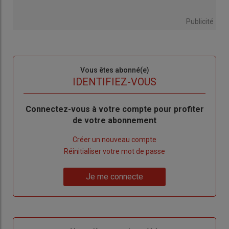
Publicité
Sous-
Vous êtes abonné(e)
titre
TITRE
IDENTIFIEZ-VOUS
Body
Connectez-vous à votre compte pour profiter
de votre abonnement
Lien
Créer un nouveau compte
"Créer
Lien
Réinitialiser votre mot de passe
un
"Réinitialiser
Lien
nouveau
votre
Je me connecte
"Je
compte"
mot
me
de
connecte"
passe"