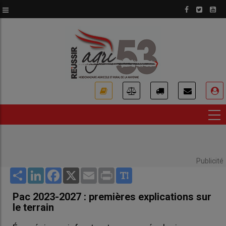
Aller
au
contenu
principal
USER
ACCOUNT
MENU
Publicité
Share
LinkedIn
Facebook
X
Email
Print
Pac 2023-2027 : premières explications sur
le terrain