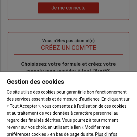
Lien
nouveau
votre
Je me connecte
"Je
compte"
mot
me
de
connecte"
passe"
Sous-
Vous n'êtes pas abonné(e)
titre
TITRE
CRÉEZ UN COMPTE
Body
Choisissez votre formule et créez votre
compte pour accéder à tout l'Agri53.
Gestion des cookies
Lien
Créez un compte
Ce site utilise des cookies pour garantir le bon fonctionnement
des services essentiels et de mesure d’audience. En cliquant sur
« Tout Accepter », vous consentez à l’utilisation de ces cookies
LES PLUS LUS
et au traitement de vos données à caractère personnel au
regard des finalités décrites. Vous pourrez à tout moment
revenir sur vos choix, en utilisant le lien « Modifier mes
préférences cookies » en bas de page du site.
Plus d'infos