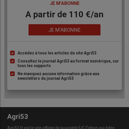
TITRE
JE M'ABONNE
Body
A partir de 110 €/an
Lien
JE M'ABONNE
Accédez à tous les articles du site Agri53
Liste
à
Consultez le journal Agri53 au format numérique, sur
tous les supports
puce
Ne manquez aucune information grâce aux
newsletters du journal Agri53
Agri53
Agri53.fr est le site officiel de la société FJC Édition qui édite