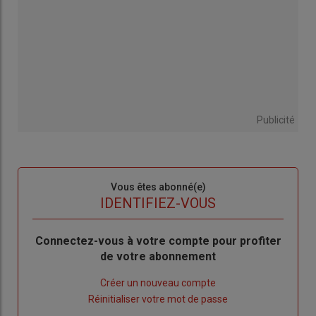
Publicité
Sous-
Vous êtes abonné(e)
titre
TITRE
IDENTIFIEZ-VOUS
Body
Connectez-vous à votre compte pour profiter
de votre abonnement
Lien
Créer un nouveau compte
"Créer
Lien
Réinitialiser votre mot de passe
un
"Réinitialiser