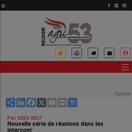
Aller
au
contenu
principal
USER
ACCOUNT
MENU
Publicité
Share
LinkedIn
Facebook
X
Email
Print
Pac 2023-2027
Nouvelle série de réunions dans les
intercom'