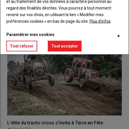
et au traitement de vos données à caractère personnel au
regard des finalités décrites. Vous pourrez à tout moment
revenir sur vos choix, en utilisant le lien « Modifier mes
préférences cookies » en bas de page du site.
Plus d'infos
LES PLUS LUS
Paramétrer mes cookies
Tout refuser
Tout accepter
L'élite du tracto-cross s'invite à Terre en Fête
30 juillet 2026