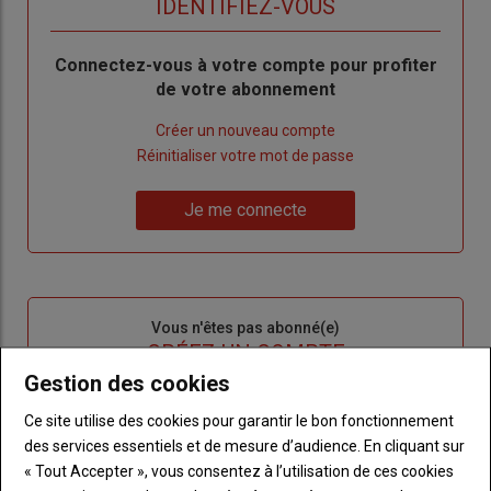
TITRE
IDENTIFIEZ-VOUS
Body
Connectez-vous à votre compte pour profiter
de votre abonnement
Lien
Créer un nouveau compte
"Créer
Lien
Réinitialiser votre mot de passe
un
"Réinitialiser
Lien
nouveau
votre
Je me connecte
"Je
compte"
mot
me
de
connecte"
passe"
Sous-
Vous n'êtes pas abonné(e)
titre
TITRE
CRÉEZ UN COMPTE
Gestion des cookies
Body
Choisissez votre formule et créez votre
Ce site utilise des cookies pour garantir le bon fonctionnement
compte pour accéder à tout l'Agri53.
des services essentiels et de mesure d’audience. En cliquant sur
« Tout Accepter », vous consentez à l’utilisation de ces cookies
Lien
Créez un compte