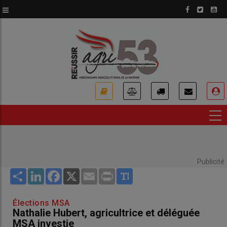
Aller
au
contenu
principal
USER
ACCOUNT
MENU
Publicité
Share
LinkedIn
Facebook
X
Email
Print
Élections MSA
Nathalie Hubert, agricultrice et déléguée
MSA investie