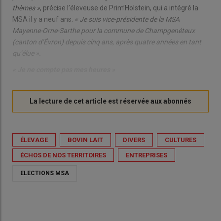
thèmes »
, précise l’éleveuse de Prim’Holstein, qui a intégré la
MSA il y a neuf ans.
« Je suis vice-présidente de la MSA
Mayenne-Orne-Sarthe pour la commune de Champgenéteux
(canton d’Évron) depuis cinq ans, après quatre années en tant
qu’élue ».
« Je ne compte pas mes heures »
ÉLEVAGE
BOVIN LAIT
DIVERS
CULTURES
ÉCHOS DE NOS TERRITOIRES
ENTREPRISES
ELECTIONS MSA