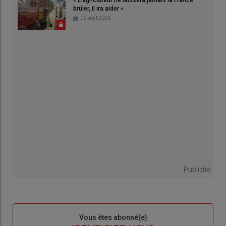
« L'agriculteur ne laissera jamais la France
brûler, il ira aider »
06 août 2026
Publicité
Sous-
Vous êtes abonné(e)
titre