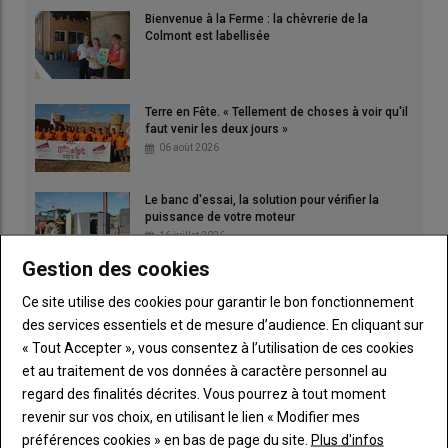
Bienvenue à la Ferme : la chèvrerie de la
Colmont est labellisée
Terre en Fête. « Tellement de choses à voir qu'il
faut venir les deux jours »
06 août 2026
Le banc d'essai, la solution pour vérifier la
puissance de votre moteur
16 juillet 2026
Gestion des cookies
Terrena. Moissons : une récolte 2026 «
Ce site utilise des cookies pour garantir le bon fonctionnement
exceptionnellement précoce »
des services essentiels et de mesure d’audience. En cliquant sur
06 août 2026
« Tout Accepter », vous consentez à l’utilisation de ces cookies
et au traitement de vos données à caractère personnel au
regard des finalités décrites. Vous pourrez à tout moment
revenir sur vos choix, en utilisant le lien « Modifier mes
préférences cookies » en bas de page du site.
Plus d'infos