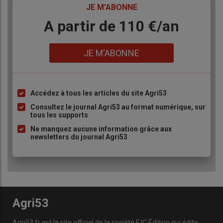
TITRE
JE M'ABONNE
Body
A partir de 110 €/an
Lien
JE M'ABONNE
Accédez à tous les articles du site Agri53
Liste
à
Consultez le journal Agri53 au format numérique, sur
tous les supports
puce
Ne manquez aucune information grâce aux
newsletters du journal Agri53
Agri53
Agri53.fr est le site officiel de la société FJC Édition qui édite