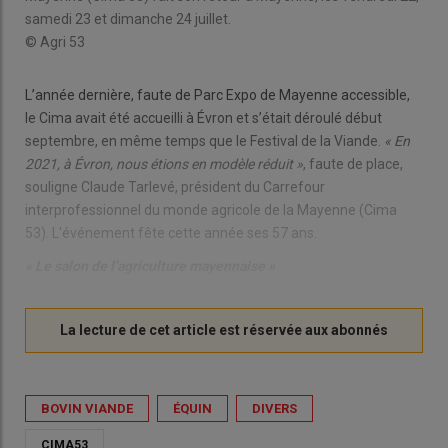
samedi 23 et dimanche 24 juillet.
© Agri 53
L’année dernière, faute de Parc Expo de Mayenne accessible,
le Cima avait été accueilli à Évron et s’était déroulé début
septembre, en même temps que le Festival de la Viande.
« En
2021, à Évron, nous étions en modèle réduit »
, faute de place,
souligne Claude Tarlevé, président du Carrefour
interprofessionnel du monde agricole de la Mayenne (Cima
53). L'événement fête cette année ses 57 ans.
« Le salon de l’agriculture mayennaise »
BOVIN VIANDE
ÉQUIN
DIVERS
CIMA53