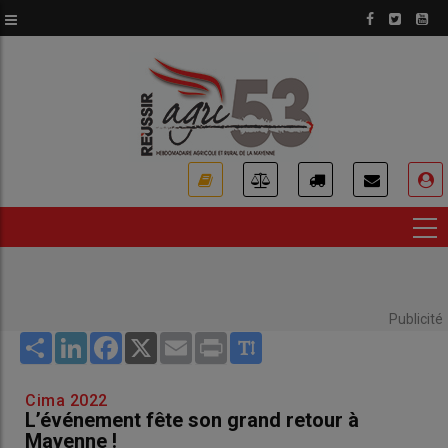
Aller
au
contenu
principal
USER
ACCOUNT
MENU
Publicité
Share
LinkedIn
Facebook
X
Email
Print
Cima 2022
L’événement fête son grand retour à
Mayenne !