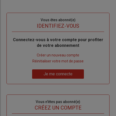
Sous-
Vous êtes abonné(e)
titre
TITRE
IDENTIFIEZ-VOUS
Body
Connectez-vous à votre compte pour profiter
de votre abonnement
Lien
Créer un nouveau compte
"Créer
Lien
Réinitialiser votre mot de passe
un
"Réinitialiser
Lien
nouveau
votre
Je me connecte
"Je
compte"
mot
me
de
connecte"
passe"
Sous-
Vous n'êtes pas abonné(e)
titre
TITRE
CRÉEZ UN COMPTE