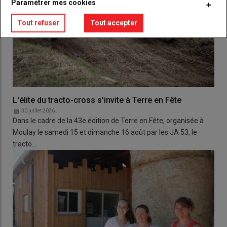
Paramétrer mes cookies
Tout refuser
Tout accepter
L'élite du tracto-cross s'invite à Terre en Fête
30 juillet 2026
Dans le cadre de la 43e édition de Terre en Fête, organisée à
Moulay le samedi 15 et dimanche 16 août par les JA 53, le
tracto…