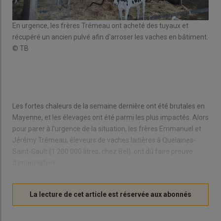
de
Emm
© T
En urgence, les frères Trémeau ont acheté des tuyaux et
récupéré un ancien pulvé afin d'arroser les vaches en bâtiment.
© TB
Les fortes chaleurs de la semaine dernière ont été brutales en
Mayenne, et les élevages ont été parmi les plus impactés. Alors
pour parer à l'urgence de la situation, les frères Emmanuel et
Jérémy Trémeau, éleveurs de vaches laitières à Quelaines-
Saint-Gault (1 200 000 litres, chez Bel), ont dû faire preuve
d'imagination.