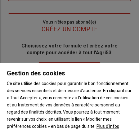
me
de
connecte"
passe"
Sous-
Vous n'êtes pas abonné(e)
titre
TITRE
CRÉEZ UN COMPTE
Body
Choisissez votre formule et créez votre
compte pour accéder à tout l'Agri53.
Lien
Créez un compte
Gestion des cookies
Ce site utilise des cookies pour garantir le bon fonctionnement
des services essentiels et de mesure d’audience. En cliquant sur
LES PLUS LUS
« Tout Accepter », vous consentez à l’utilisation de ces cookies
et au traitement de vos données à caractère personnel au
regard des finalités décrites. Vous pourrez à tout moment
revenir sur vos choix, en utilisant le lien « Modifier mes
préférences cookies » en bas de page du site.
Plus d'infos