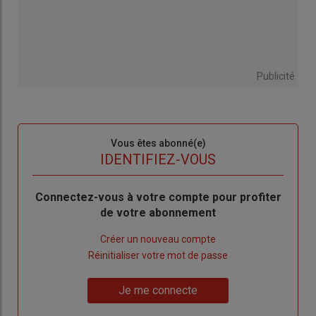
Publicité
Sous-
Vous êtes abonné(e)
titre
TITRE
IDENTIFIEZ-VOUS
Body
Connectez-vous à votre compte pour profiter
de votre abonnement
Lien
Créer un nouveau compte
"Créer
Lien
Réinitialiser votre mot de passe
un
"Réinitialiser
Lien
nouveau
votre
Je me connecte
"Je
compte"
mot