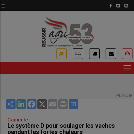
Aller
au
contenu
principal
USER
ACCOUNT
MENU
Publicité
Share
LinkedIn
Facebook
X
Email
Print
Canicule
Le système D pour soulager les vaches
pendant les fortes chaleurs