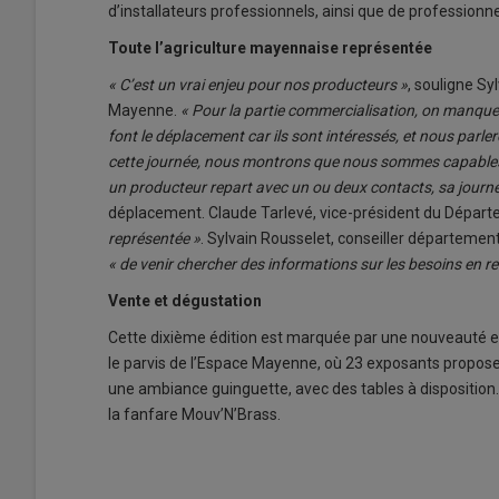
d’installateurs professionnels, ainsi que de professionne
Toute l’agriculture mayennaise représentée
« C’est un vrai enjeu pour nos producteurs »
, souligne Sy
Mayenne.
« Pour la partie commercialisation, on manque 
font le déplacement car ils sont intéressés, et nous parle
cette journée, nous montrons que nous sommes capables de 
un producteur repart avec un ou deux contacts, sa journé
déplacement. Claude Tarlevé, vice-président du Départe
représentée »
. Sylvain Rousselet, conseiller département
« de venir chercher des informations sur les besoins en re
Vente et dégustation
Cette dixième édition est marquée par une nouveauté en s
le parvis de l’Espace Mayenne, où 23 exposants proposer
une ambiance guinguette, avec des tables à disposition.
la fanfare Mouv’N’Brass.