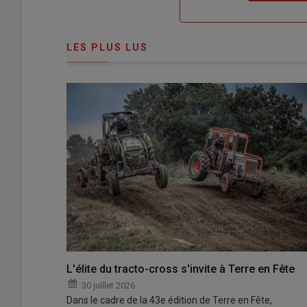
compte"
mot
me
de
connecte"
passe"
LES PLUS LUS
L'élite du tracto-cross s'invite à Terre en Fête
30 juillet 2026
Dans le cadre de la 43e édition de Terre en Fête,