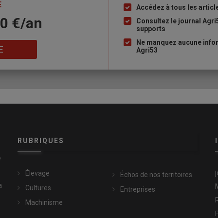
E
Accédez à tous les articl
Liste
10 €/an
à
Consultez le journal Agri
supports
puce
Ne manquez aucune infor
E
Agri53
RUBRIQUES
e
Élevage
Échos de nos territoires
a
Cultures
Entreprises
Machinisme