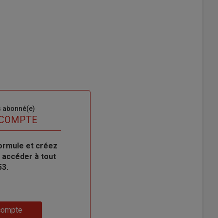
s abonné(e)
 COMPTE
ormule et créez
 accéder à tout
53.
compte