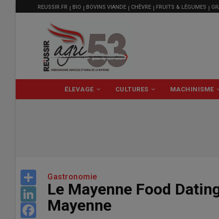
MENU
Aller
REUSSIR.FR
BIO
BOVINS VIANDE
CHÈVRE
FRUITS & LÉGUMES
GR
FILIÈRE
au
contenu
principal
NAVIGATION
ÉLEVAGE
CULTURES
MACHINISME
PRINCIPALE
Share
Gastronomie
Le Mayenne Food Dating 
LinkedIn
Mayenne
Facebook