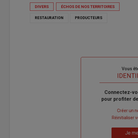
DIVERS
ÉCHOS DE NOS TERRITOIRES
RESTAURATION
PRODUCTEURS
Sous-
Vous êt
titre
TITRE
IDENTI
Body
Connectez-vo
pour profiter 
Lien
Créer un 
"Créer
Lien
Réinitialiser
un
"Réinitialiser
Lien
nouveau
votre
Je me
"Je