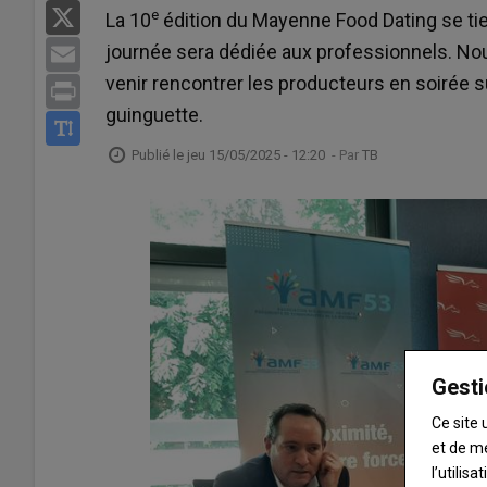
e
X
La 10
édition du Mayenne Food Dating se tie
journée sera dédiée aux professionnels. Nou
Email
venir rencontrer les producteurs en soirée 
Print
guinguette.
Publié le
jeu 15/05/2025 - 12:20
- Par
TB
Gesti
Ce site 
et de m
l’utilis