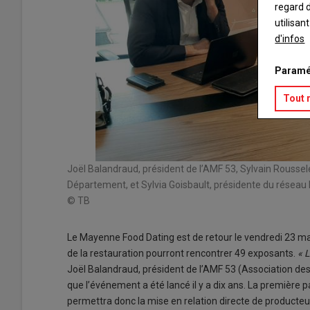
regard d
utilisan
d'infos
Paramé
Tout 
Joël Balandraud, président de l’AMF 53, Sylvain Roussel
Département, et Sylvia Goisbault, présidente du résea
© TB
Le Mayenne Food Dating est de retour le vendredi 23 mai
de la restauration pourront rencontrer 49 exposants.
« 
Joël Balandraud, président de l’AMF 53 (Association de
que l’événement a été lancé il y a dix ans. La première pa
permettra donc la mise en relation directe de producteu