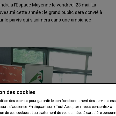
ndra à l’Espace Mayenne le vendredi 23 mai. La
veauté cette année : le grand public sera convié à
sur le parvis qui s’animera dans une ambiance
on des cookies
utilise des cookies pour garantir le bon fonctionnement des services ess
esure d’audience. En cliquant sur « Tout Accepter », vous consentez à
ation de ces cookies et au traitement de vos données à caractère person