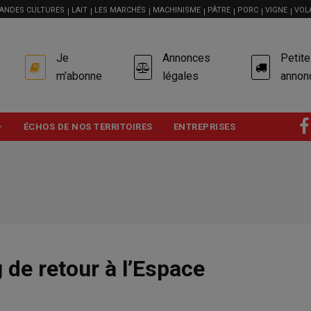
ANDES CULTURES
LAIT
LES MARCHÉS
MACHINISME
PÂTRE
PORC
VIGNE
VOL
USER
Je
Annonces
Petit
ACCOUNT
MENU
m'abonne
légales
annon
ÉCHOS DE NOS TERRITOIRES
ENTREPRISES
de retour à l’Espace