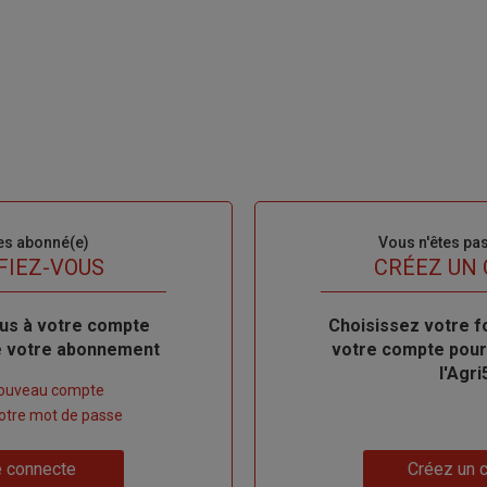
es abonné(e)
Sous-
Vous n'êtes pa
titre
FIEZ-VOUS
TITRE
CRÉEZ UN
us à votre compte
Body
Choisissez votre f
de votre abonnement
votre compte pour
l'Agri
nouveau compte
 votre mot de passe
Lien
 connecte
Créez un 