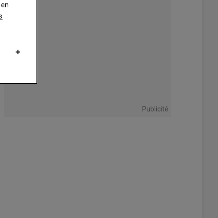
 en
s
Publicité