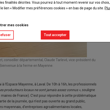
es finalités décrites. Vous pourrez à tout moment revenir sur vos choix,
t le lien « Modifier mes préférences cookies » en bas de page du site.
Plu
trer mes cookies
refuser
Tout accepter
et, conseiller départemental, Claude Tarlevé, vice-président du
u Bienvenue à la ferme en Mayenne.
 à l’Espace Mayenne, à Laval. De 10h à 16h, les professionnels
Les producteurs locaux ne sont jamais assez connus »,
souligne
s maires de France). C’est pour répondre à cette problématique
rtie de la journée, qui n’est pas ouverte au grand public,
rs mayennais, d’entreprises agroalimentaires locales,