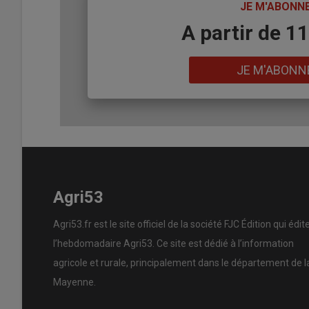
TITRE
JE M'ABONN
Body
A partir de 1
Lien
JE M'ABONN
Agri53
Agri53.fr est le site officiel de la société FJC Édition qui édit
l’hebdomadaire Agri53. Ce site est dédié à l’information
agricole et rurale, principalement dans le département de l
Mayenne.