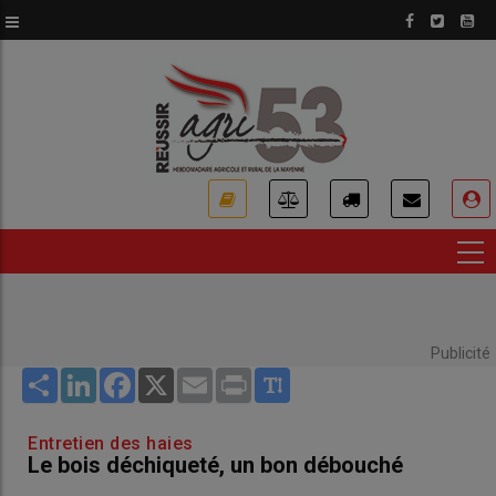
Aller
au
contenu
principal
USER
ACCOUNT
MENU
Publicité
Share
LinkedIn
Facebook
X
Email
Print
Entretien des haies
Le bois déchiqueté, un bon débouché