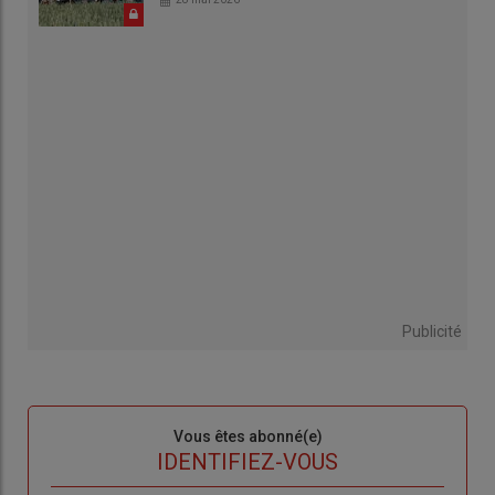
Publicité
Sous-
Vous êtes abonné(e)
titre
TITRE
IDENTIFIEZ-VOUS