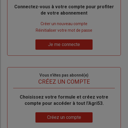
Body
Connectez-vous à votre compte pour profiter
de votre abonnement
Lien
Créer un nouveau compte
"Créer
Lien
Réinitialiser votre mot de passe
un
"Réinitialiser
Lien
nouveau
votre
Je me connecte
"Je
compte"
mot
me
de
connecte"
passe"
Sous-
Vous n'êtes pas abonné(e)
titre
TITRE
CRÉEZ UN COMPTE
Body
Choisissez votre formule et créez votre
compte pour accéder à tout l'Agri53.
Lien
Créez un compte