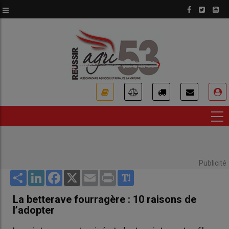
Aller
au
contenu
principal
USER
ACCOUNT
MENU
Publicité
Share
LinkedIn
Facebook
X
Email
Print
La betterave fourragère : 10 raisons de
l’adopter