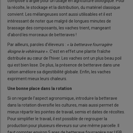
composé d’argile pour un usage en agriculture biologique. Pour
la récolte, le stockage et la distribution, du matériel classique
convient. Les mélangeuses sont aussi utilisables et il est
intéressant de noter que malgré de longues minutes de
brassage des composants, les vaches trient, mangeant
d’abord les morceaux de betteraves !
Par ailleurs, paroles d’éleveurs :
« la betterave fourragère
éloigne le vétérinaire ».
C’est en effet une plante fraîche
distribuée au cœur de l’hiver. Les vaches ont un plus beau poil
qui est bien lisse. De plus, la présence de betterave dans une
ration améliore sa digestibilité globale. Enfin, les vaches
expriment mieux leurs chaleurs.
Une bonne place dans la rotation
Si on regarde l’aspect agronomique, introduire la betterave
dans la rotation diversifie les cultures, mais aussi permet de
mieux répartir les pointes de travail, semis et dates de récoltes.
Pour simplifier le travail, il est possible de regrouper la
production pour plusieurs éleveurs sur une même parcelle. Il
faut compter environ 5 ares de betterave fourragère par UGB.