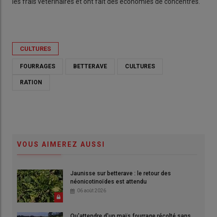
les frais vétérinaires et ont fait des économies de concentrés.
CULTURES
FOURRAGES
BETTERAVE
CULTURES
RATION
VOUS AIMEREZ AUSSI
Jaunisse sur betterave : le retour des
néonicotinoïdes est attendu
06 août 2026
Qu'attendre d'un maïs fourrage récolté sans