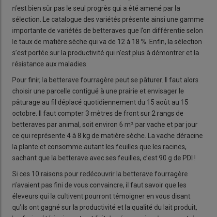
n’est bien sûr pas le seul progrès qui a été amené par la
sélection. Le catalogue des variétés présente ainsi une gamme
importante de variétés de betteraves que l’on différentie selon
le taux de matière sèche qui va de 12 à 18 %. Enfin, la sélection
s’est portée sur la productivité qui n’est plus à démontrer et la
résistance aux maladies.
Pour finir, la betterave fourragère peut se pâturer. Il faut alors
choisir une parcelle contiguë à une prairie et envisager le
pâturage au fil déplacé quotidiennement du 15 août au 15
octobre. Il faut compter 3 mètres de front sur 2 rangs de
betteraves par animal, soit environ 6 m² par vache et par jour
ce qui représente 4 à 8 kg de matière sèche. La vache déracine
la plante et consomme autant les feuilles que les racines,
sachant que la betterave avec ses feuilles, c’est 90 g de PDI !
Si ces 10 raisons pour redécouvrir la betterave fourragère
n’avaient pas fini de vous convaincre, il faut savoir que les
éleveurs qui la cultivent pourront témoigner en vous disant
qu’ils ont gagné sur la productivité et la qualité du lait produit,