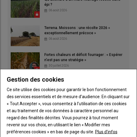
épi ?
06 août 2026
Terrena. Moissons : une récolte 2026 «
exceptionnellement précoce »
06 août 2026
Fortes chaleurs et déficit fourrager : « Espérer
n’est pas une stratégie »
30 juillet 2026
Gestion des cookies
Luc Smessaert : « Cette loi d'urgence fera
date ! »
Ce site utilise des cookies pour garantir le bon fonctionnement
30 juillet 2026
des services essentiels et de mesure d’audience. En cliquant sur
« Tout Accepter », vous consentez à l’utilisation de ces cookies
et au traitement de vos données à caractère personnel au
regard des finalités décrites. Vous pourrez à tout moment
revenir sur vos choix, en utilisant le lien « Modifier mes
préférences cookies » en bas de page du site.
Plus d'infos