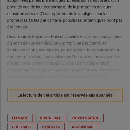
supportées par les Britanniques. Et elles sont très fortes, d’un
point de vue de leur économie et de la protection de leurs
consommateurs. C’est important de le souligner, car les
promesses faites par certains populistes britanniques n’ont pas
été tenues.
Désormais le Royaume-Uni est considéré comme un pays tiers
du point de vue de l’OMC, ce qui implique des contrôles
sanitaires et phytosanitaires, pour protéger le consommateur
européen. Il ne faut pas oublier que l’Europe est un espace de
protection du consommateur. Elle fait partie des entités
géographiques les plus en pointe dans le domaine. Préserver
cet espace était une de nos lignes rouges dans l’accord.
ÉLEVAGE
BOVIN LAIT
BOVIN VIANDE
CULTURES
CÉRÉALES
AGRONOMIE