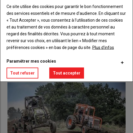
Sous-
Vous n'êtes pas abonné(e)
titre
TITRE
CRÉEZ UN COMPTE
Ce site utilise des cookies pour garantir le bon fonctionnement
des services essentiels et de mesure d’audience. En cliquant sur
« Tout Accepter », vous consentez à l’utilisation de ces cookies
Body
Choisissez votre formule et créez votre
et au traitement de vos données à caractère personnel au
compte pour accéder à tout l'Agri53.
regard des finalités décrites. Vous pourrez à tout moment
revenir sur vos choix, en utilisant le lien « Modifier mes
Lien
Créez un compte
préférences cookies » en bas de page du site.
Plus d'infos
Paramétrer mes cookies
LES PLUS LUS
Tout refuser
Tout accepter