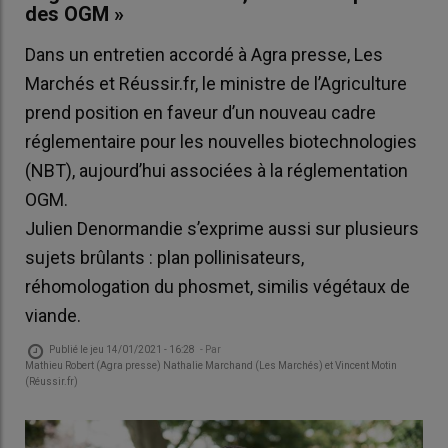
des OGM »
Dans un entretien accordé à Agra presse, Les
Marchés et Réussir.fr, le ministre de l’Agriculture
prend position en faveur d’un nouveau cadre
réglementaire pour les nouvelles biotechnologies
(NBT), aujourd’hui associées à la réglementation
OGM.
Julien Denormandie s’exprime aussi sur plusieurs
sujets brûlants : plan pollinisateurs,
réhomologation du phosmet, similis végétaux de
viande.
Publié le
jeu 14/01/2021 - 16:28
- Par
Mathieu Robert (Agra presse) Nathalie Marchand (Les Marchés) et Vincent Motin
(Réussir.fr)