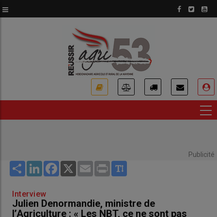
Aller
au
contenu
principal
USER
ACCOUNT
MENU
Publicité
Share
LinkedIn
Facebook
X
Email
Print
Interview
Julien Denormandie, ministre de
l’Agriculture : « Les NBT, ce ne sont pas