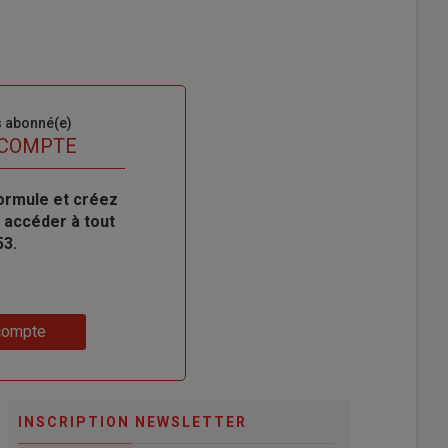
s abonné(e)
 COMPTE
ormule et créez
 accéder à tout
53.
compte
INSCRIPTION NEWSLETTER