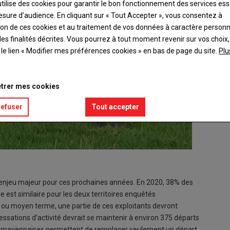
utilise des cookies pour garantir le bon fonctionnement des services ess
esure d’audience. En cliquant sur « Tout Accepter », vous consentez à
ation de ces cookies et au traitement de vos données à caractère person
es finalités décrites. Vous pourrez à tout moment revenir sur vos choix,
t le lien « Modifier mes préférences cookies » en bas de page du site.
Plu
trer mes cookies
refuser
Tout accepter
enjeu majeur pour ces prochaines années. En 2020, 38% des
e est similaire pour les deux territoires enquêtés
 ou moyen terme, une partie de ces exploitants devront
cessations d’activité devrait se maintenir à environ 375 départs
ions mayennaises permettent de remplacer seulement un départ