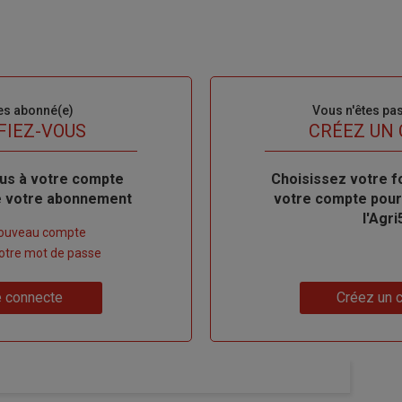
es abonné(e)
Sous-
Vous n'êtes pa
titre
FIEZ-VOUS
TITRE
CRÉEZ UN
us à votre compte
Body
Choisissez votre f
de votre abonnement
votre compte pour
l'Agri
nouveau compte
 votre mot de passe
Lien
 connecte
Créez un 