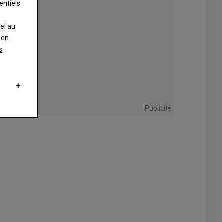
entiels
nel au
 en
s
Publicité