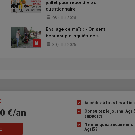
juillet pour répondre au
questionnaire
08 juillet 2026
Ensilage de maïs : « On sent
beaucoup d'inquiétude »
30 juillet 2026
E
Accédez à tous les articl
Liste
10 €/an
à
Consultez le journal Agri
supports
puce
Ne manquez aucune infor
E
Agri53