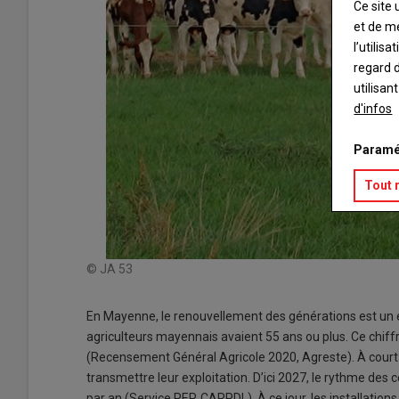
Ce site 
et de m
l’utilis
regard d
utilisan
d'infos
Paramé
Tout 
© JA 53
En Mayenne, le renouvellement des générations est un 
agriculteurs mayennais avaient 55 ans ou plus. Ce chiffr
(Recensement Général Agricole 2020, Agreste). À court
transmettre leur exploitation. D’ici 2027, le rythme des 
par an (Service PEP, CARPDL). À ce jour, les installat