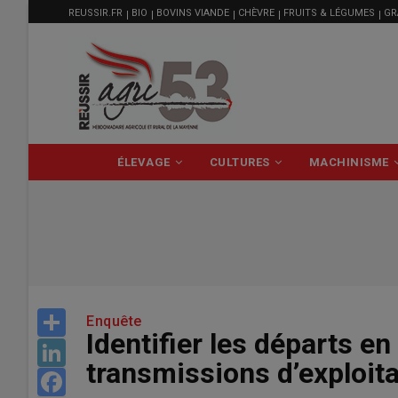
MENU
Aller
REUSSIR.FR
BIO
BOVINS VIANDE
CHÈVRE
FRUITS & LÉGUMES
GR
FILIÈRE
au
contenu
principal
NAVIGATION
ÉLEVAGE
CULTURES
MACHINISME
PRINCIPALE
Share
Enquête
Identifier les départs en 
LinkedIn
transmissions d’exploita
Facebook