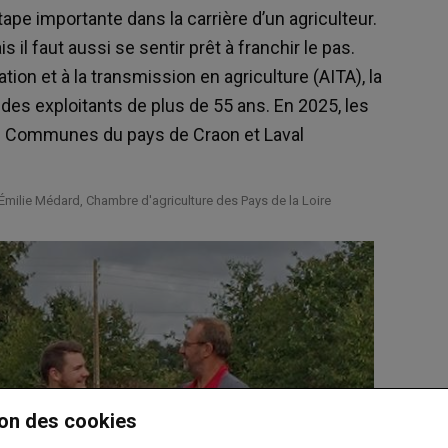
ape importante dans la carrière d’un agriculteur.
 il faut aussi se sentir prêt à franchir le pas.
tion et à la transmission en agriculture (AITA), la
des exploitants de plus de 55 ans. En 2025, les
e Communes du pays de Craon et Laval
 Émilie Médard, Chambre d'agriculture des Pays de la Loire
on des cookies