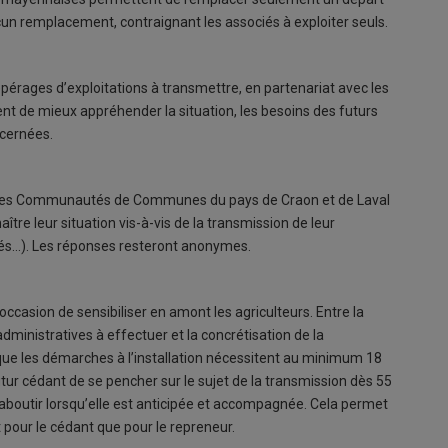
ucun remplacement, contraignant les associés à exploiter seuls.
érages d’exploitations à transmettre, en partenariat avec les
nt de mieux appréhender la situation, les besoins des futurs
ncernées.
sur les Communautés de Communes du pays de Craon et de Laval
tre leur situation vis-à-vis de la transmission de leur
iés…). Les réponses resteront anonymes.
occasion de sensibiliser en amont les agriculteurs. Entre la
administratives à effectuer et la concrétisation de la
 que les démarches à l’installation nécessitent au minimum 18
futur cédant de se pencher sur le sujet de la transmission dès 55
’aboutir lorsqu’elle est anticipée et accompagnée. Cela permet
t pour le cédant que pour le repreneur.