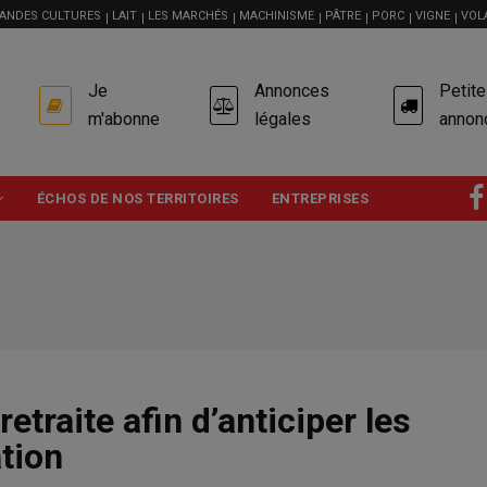
ANDES CULTURES
LAIT
LES MARCHÉS
MACHINISME
PÂTRE
PORC
VIGNE
VOL
USER
Je
Annonces
Petit
ACCOUNT
MENU
m'abonne
légales
annon
ÉCHOS DE NOS TERRITOIRES
ENTREPRISES
retraite afin d’anticiper les
tion