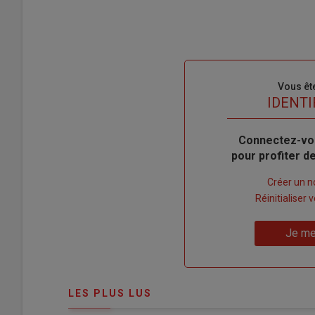
Sous-
Vous êt
titre
TITRE
IDENTI
Body
Connectez-vo
pour profiter 
Lien
Créer un 
"Créer
Lien
Réinitialiser
un
"Réinitialiser
Lien
nouveau
votre
Je me
"Je
compte"
mot
me
de
connecte"
passe"
LES PLUS LUS