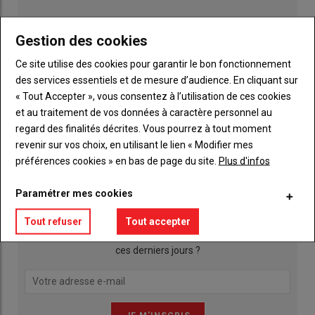
Gestion des cookies
Ce site utilise des cookies pour garantir le bon fonctionnement
des services essentiels et de mesure d’audience. En cliquant sur
« Tout Accepter », vous consentez à l’utilisation de ces cookies
et au traitement de vos données à caractère personnel au
regard des finalités décrites. Vous pourrez à tout moment
Publicité
revenir sur vos choix, en utilisant le lien « Modifier mes
préférences cookies » en bas de page du site.
Plus d'infos
INSCRIPTION NEWSLETTER
Paramétrer mes cookies
Tout refuser
Tout accepter
Qu’est ce qui a agité les actualités agricoles de la Mayenne
ces derniers jours ?