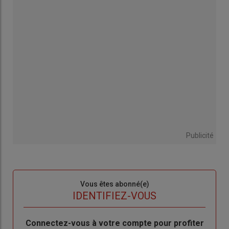
Publicité
Sous-
Vous êtes abonné(e)
titre
TITRE
IDENTIFIEZ-VOUS
Body
Connectez-vous à votre compte pour profiter