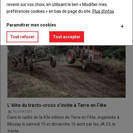
LES PLUS LUS
revenir sur vos choix, en utilisant le lien « Modifier mes
préférences cookies » en bas de page du site.
Plus d'infos
Paramétrer mes cookies
Tout refuser
Tout accepter
L'élite du tracto-cross s'invite à Terre en Fête
30 juillet 2026
Dans le cadre de la 43e édition de Terre en Fête, organisée à
Moulay le samedi 15 et dimanche 16 août par les JA 53, le
tracto…