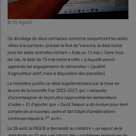
© VG-Agri53
Ce décalage de deux semaines concerne uniquement les aides
«liées à la surface», précise la Rue de Varenne, la date butoir
pour les aides animales restant
« fixée au 15 mai »
. Dans tous
les cas, la date du 15 mai restera celle
« à laquelle seront
appréciés les engagements du demandeur »
(qualité
d’agriculteur actif, mise à disposition des parcelles).
Le ministère justifie ce délai supplémentaire par la mise en
œuvre de la nouvelle Pac 2023-2027, qui
« nécessite
d’accompagner de façon plus rapprochée les demandeurs
d’aides ».
Et d’ajouter que
« l’outil Telepac a dû évoluer pour tenir
compte de ce nouveau cadre et fait l’objet d’améliorations
er
continues depuis le 1
avril »
.
Le 26 avril, la FNSEA a demandé au ministre
« un report de la
date limite au 31 mai »
en raison des
« problèmes techniques de