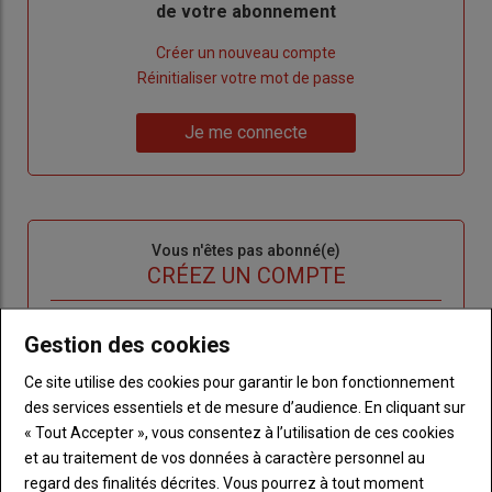
de votre abonnement
Lien
Créer un nouveau compte
"Créer
Lien
Réinitialiser votre mot de passe
un
"Réinitialiser
Lien
nouveau
votre
Je me connecte
"Je
compte"
mot
me
de
connecte"
passe"
Sous-
Vous n'êtes pas abonné(e)
titre
TITRE
CRÉEZ UN COMPTE
Body
Choisissez votre formule et créez votre
Gestion des cookies
compte pour accéder à tout l'Agri53.
Ce site utilise des cookies pour garantir le bon fonctionnement
Lien
des services essentiels et de mesure d’audience. En cliquant sur
Créez un compte
« Tout Accepter », vous consentez à l’utilisation de ces cookies
et au traitement de vos données à caractère personnel au
regard des finalités décrites. Vous pourrez à tout moment