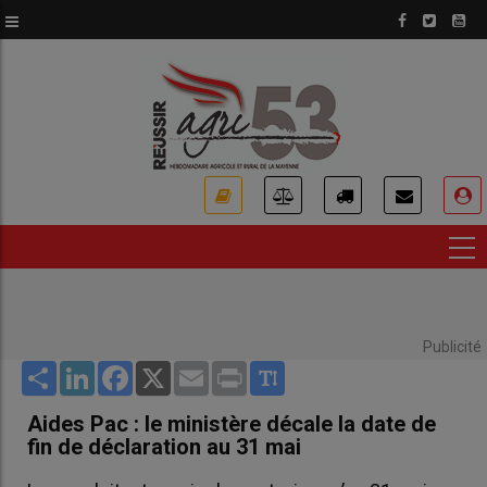
Aller
au
contenu
principal
USER
ACCOUNT
MENU
Publicité
Share
LinkedIn
Facebook
X
Email
Print
Aides Pac : le ministère décale la date de
fin de déclaration au 31 mai