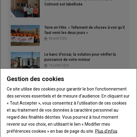
Colmont est labellisée
Terre en Fête. « Tellement de choses à voir qu'il
faut venir les deux jours »
06 août 2026
Le banc d'essai, la solution pour vérifier la
puissance de votre moteur
16 juillet 2026
Gestion des cookies
Terrena. Moissons : une récolte 2026 «
exceptionnellement précoce »
Ce site utilise des cookies pour garantir le bon fonctionnement
06 août 2026
des services essentiels et de mesure d’audience. En cliquant sur
« Tout Accepter », vous consentez à l’utilisation de ces cookies
et au traitement de vos données à caractère personnel au
regard des finalités décrites. Vous pourrez à tout moment
revenir sur vos choix, en utilisant le lien « Modifier mes
préférences cookies » en bas de page du site.
Plus d'infos