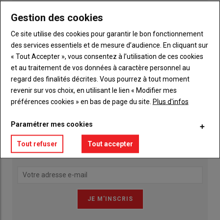
Gestion des cookies
Ce site utilise des cookies pour garantir le bon fonctionnement
des services essentiels et de mesure d’audience. En cliquant sur
« Tout Accepter », vous consentez à l’utilisation de ces cookies
et au traitement de vos données à caractère personnel au
Publicité
regard des finalités décrites. Vous pourrez à tout moment
revenir sur vos choix, en utilisant le lien « Modifier mes
préférences cookies » en bas de page du site.
Plus d'infos
INSCRIPTION NEWSLETTER
Paramétrer mes cookies
Qu’est ce qui a agité les actualités agricoles de la Mayenne
Tout refuser
Tout accepter
ces derniers jours ?