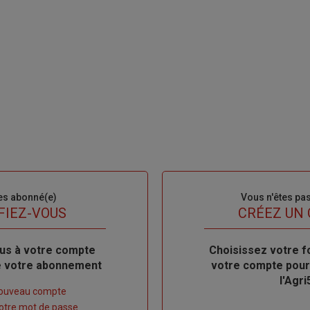
es abonné(e)
Sous-
Vous n'êtes pa
titre
FIEZ-VOUS
TITRE
CRÉEZ UN
us à votre compte
Body
Choisissez votre f
de votre abonnement
votre compte pour
l'Agri
nouveau compte
 votre mot de passe