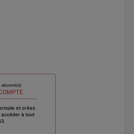
s abonné(e)
 COMPTE
ormule et créez
 accéder à tout
53.