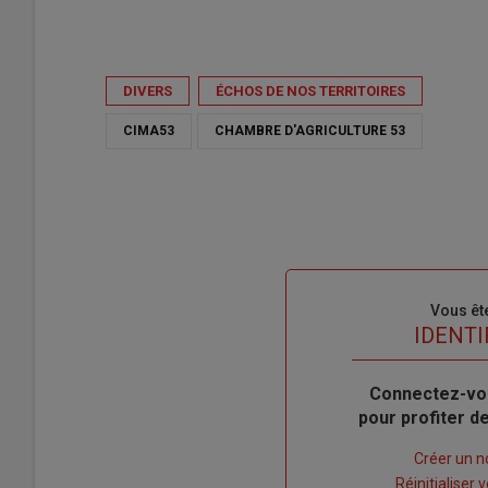
DIVERS
ÉCHOS DE NOS TERRITOIRES
CIMA53
CHAMBRE D'AGRICULTURE 53
Sous-
Vous êt
titre
TITRE
IDENTI
Body
Connectez-vo
pour profiter 
Lien
Créer un 
"Créer
Lien
Réinitialiser