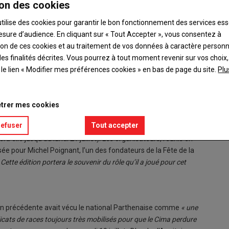
on des cookies
utilise des cookies pour garantir le bon fonctionnement des services ess
esure d’audience. En cliquant sur « Tout Accepter », vous consentez à
ation de ces cookies et au traitement de vos données à caractère person
e, qui se tiendront du 18 au 20 juillet à Mayenne. Une journée de
es finalités décrites. Vous pourrez à tout moment revenir sur vos choix,
et.
t le lien « Modifier mes préférences cookies » en bas de page du site.
Plu
 savoir-faire agricoles et artisanaux »
: c’est ainsi que Jean-
trer mes cookies
Mayenne Communauté, résume la Fête de la Madeleine et le
refuser
Tout accepter
 l’esplanade François Mitterrand vivront au rythme des concours
ra elle jusqu’au lundi 21 juillet). Les organisateurs, réunis en
ée pour Michel Poignant, l’un des fondateurs de la Fête de la
 Cette édition portera le souvenir du rôle qu’il a joué pour cet
tion précédente avait vécu le national Parthenaise comme
« une
icats de races toujours très mobilisés pour que le Cima perdure