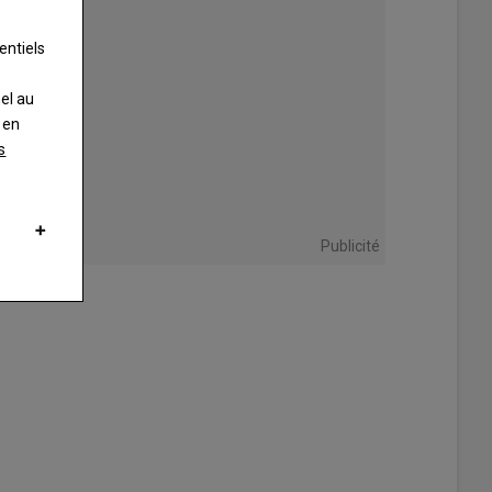
entiels
nel au
 en
s
Publicité