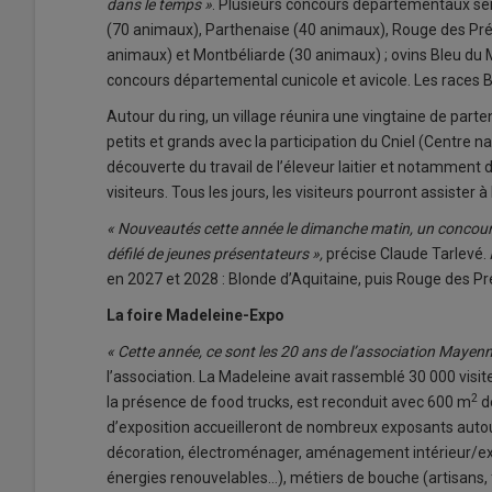
dans le temps »
. Plusieurs concours départementaux ser
(70 animaux), Parthenaise (40 animaux), Rouge des Pr
animaux) et Montbéliarde (30 animaux) ; ovins Bleu du 
concours départemental cunicole et avicole. Les races 
Autour du ring, un village réunira une vingtaine de part
petits et grands avec la participation du Cniel (Centre n
découverte du travail de l’éleveur laitier et notamment
visiteurs. Tous les jours, les visiteurs pourront assister 
« Nouveautés cette année le dimanche matin, un concours
défilé de jeunes présentateurs »,
précise Claude Tarlevé. 
en 2027 et 2028 : Blonde d’Aquitaine, puis Rouge des Pr
La foire Madeleine-Expo
« Cette année, ce sont les 20 ans de l’association Mayenn
l’association. La Madeleine avait rassemblé 30 000 visit
2
la présence de food trucks, est reconduit avec 600 m
de
d’exposition accueilleront de nombreux exposants autou
décoration, électroménager, aménagement intérieur/extérie
énergies renouvelables…), métiers de bouche (artisans, 