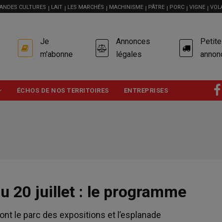
ANDES CULTURES
LAIT
LES MARCHÉS
MACHINISME
PÂTRE
PORC
VIGNE
VOL
USER
Je
Annonces
Petit
ACCOUNT
MENU
m'abonne
légales
annon
ÉCHOS DE NOS TERRITOIRES
ENTREPRISES
 20 juillet : le programme
ont le parc des expositions et l’esplanade