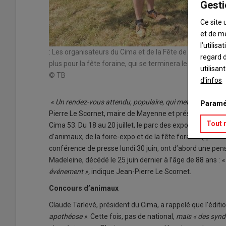
Gesti
Ce site 
et de m
l’utilis
: Les organisateurs du Cima et de la Fête de la Madelein
regard d
plus pour la fête foraine, qui se terminera le lundi 21 juill
utilisan
© TB
d'infos
« Un rendez-vous attendu, populaire, qui met en avant les
Paramé
Pierre Le Scornet, maire de Mayenne et président de 
Tout 
Cima 53. Du 18 au 20 juillet, le parc des expositions et
d’animaux, de la foire-expo et de la fête foraine (qui dure
conférence de presse lundi 30 juin, ont d’abord une pens
Madeleine, décédé le 25 juin dernier à l’âge de 88 ans :
«
événement »,
indique Jean-Pierre Le Scornet.
Concours d’animaux
Claude Tarlevé, président du Cima, a rappelé que l’édi
apothéose »
. Cette fois, pas de national,
mais « des synd