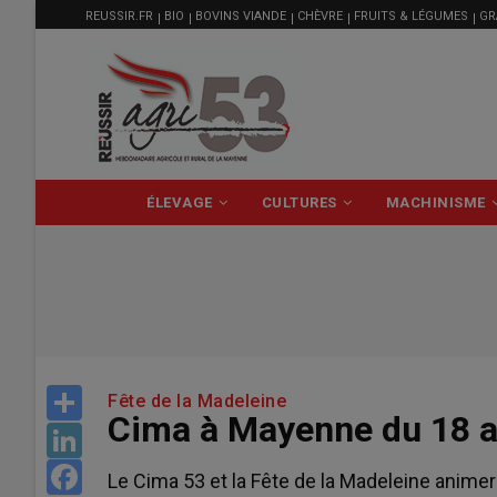
MENU
Aller
REUSSIR.FR
BIO
BOVINS VIANDE
CHÈVRE
FRUITS & LÉGUMES
GR
FILIÈRE
au
contenu
principal
NAVIGATION
ÉLEVAGE
CULTURES
MACHINISME
PRINCIPALE
Share
Fête de la Madeleine
Cima à Mayenne du 18 au
LinkedIn
Facebook
Le Cima 53 et la Fête de la Madeleine animer