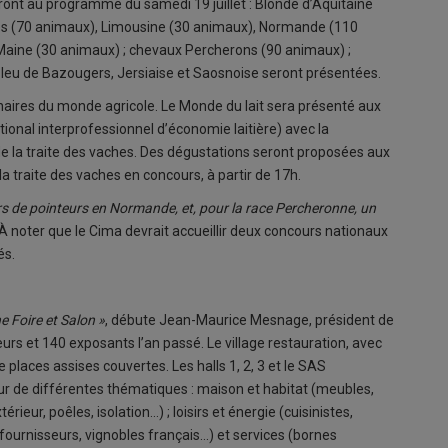
ont au programme du samedi 19 juillet : Blonde d’Aquitaine
és (70 animaux), Limousine (30 animaux), Normande (110
Maine (30 animaux) ; chevaux Percherons (90 animaux) ;
Bleu de Bazougers, Jersiaise et Saosnoise seront présentées.
enaires du monde agricole. Le Monde du lait sera présenté aux
ational interprofessionnel d’économie laitière) avec la
 de la traite des vaches. Des dégustations seront proposées aux
à la traite des vaches en concours, à partir de 17h.
 de pointeurs en Normande, et, pour la race Percheronne, un
À noter que le Cima devrait accueillir deux concours nationaux
és.
e Foire et Salon »
, débute Jean-Maurice Mesnage, président de
eurs et 140 exposants l’an passé. Le village restauration, avec
 places assises couvertes. Les halls 1, 2, 3 et le SAS
r de différentes thématiques : maison et habitat (meubles,
ur, poêles, isolation…) ; loisirs et énergie (cuisinistes,
fournisseurs, vignobles français…) et services (bornes