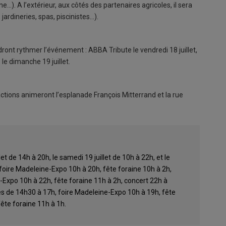
e…). A l’extérieur, aux côtés des partenaires agricoles, il sera
ardineries, spas, piscinistes…).
dront rythmer l’événement : ABBA Tribute le vendredi 18 juillet,
 le dimanche 19 juillet.
ractions animeront l’esplanade François Mitterrand et la rue
et de 14h à 20h, le samedi 19 juillet de 10h à 22h, et le
: foire Madeleine-Expo 10h à 20h, fête foraine 10h à 2h,
e-Expo 10h à 22h, fête foraine 11h à 2h, concert 22h à
més de 14h30 à 17h, foire Madeleine-Expo 10h à 19h, fête
 fête foraine 11h à 1h.