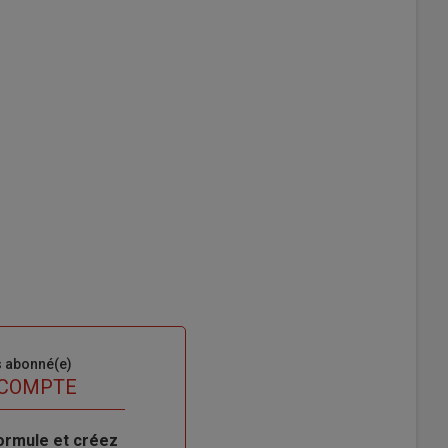
s abonné(e)
 COMPTE
ormule et créez