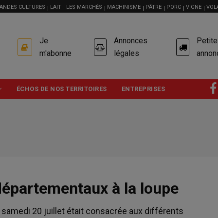
ANDES CULTURES
LAIT
LES MARCHÉS
MACHINISME
PÂTRE
PORC
VIGNE
VOL
USER
Je
Annonces
Petit
ACCOUNT
MENU
m'abonne
légales
annon
ÉCHOS DE NOS TERRITOIRES
ENTREPRISES
départementaux à la loupe
samedi 20 juillet était consacrée aux différents