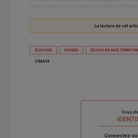
rouges. L’Earl Anthony Derouet (La Chapelle-au-Riboul)
ÉLEVAGE
DIVERS
ÉCHOS DE NOS TERRITOI
CIMA53
Sous-
Vous êt
titre
TITRE
IDENTI
Body
Connectez-vo