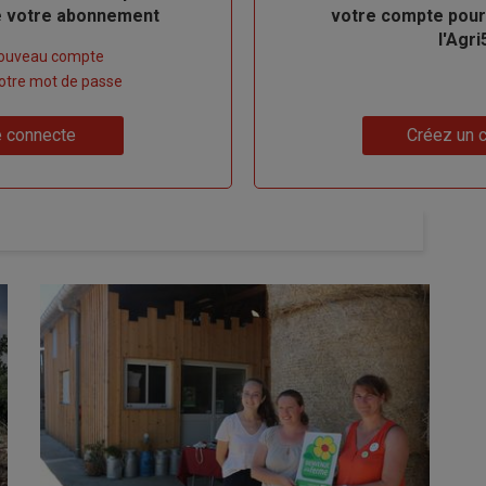
de votre abonnement
votre compte pour
l'Agri
nouveau compte
 votre mot de passe
Lien
 connecte
Créez un 