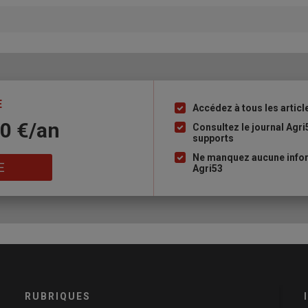
E
Accédez à tous les articl
Liste
10 €/an
à
Consultez le journal Agri
supports
puce
Ne manquez aucune infor
E
Agri53
RUBRIQUES