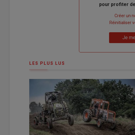
pour profiter 
Lien
Créer un 
"Créer
Lien
Réinitialiser
un
"Réinitialiser
Lien
nouveau
votre
Je me
"Je
compte"
mot
me
de
connecte"
passe"
LES PLUS LUS