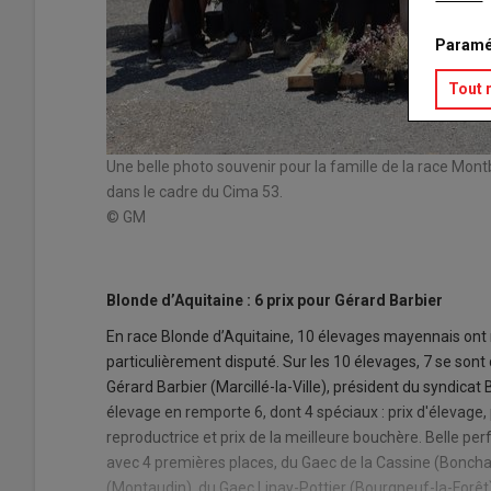
Paramé
Tout 
s des jeunes
Une belle photo souvenir pour la famille de la race Mo
neur à
dans le cadre du Cima 53.
© GM
Blonde d’Aquitaine : 6 prix pour Gérard Barbier
En race Blonde d’Aquitaine, 10 élevages mayennais ont
particulièrement disputé. Sur les 10 élevages, 7 se sont
Gérard Barbier (Marcillé-la-Ville), président du syndicat
élevage en remporte 6, dont 4 spéciaux : prix d'élevage,
reproductrice et prix de la meilleure bouchère. Belle p
avec 4 premières places, du Gaec de la Cassine (Boncham
(Montaudin), du Gaec Linay-Pottier (Bourgneuf-la-Forê