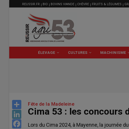
MENU
Aller
REUSSIR.FR
BIO
BOVINS VIANDE
CHÈVRE
FRUITS & LÉGUMES
GR
FILIÈRE
au
contenu
principal
NAVIGATION
ÉLEVAGE
CULTURES
MACHINISME
PRINCIPALE
Share
Fête de la Madeleine
Cima 53 : les concours 
LinkedIn
Facebook
Lors du Cima 2024, à Mayenne, la journée du 