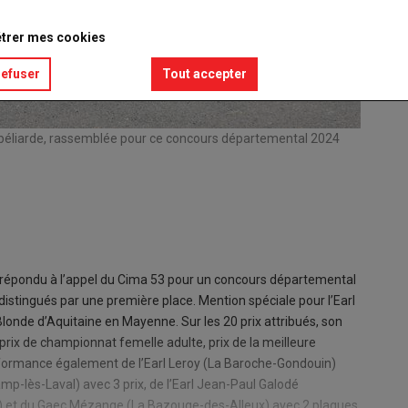
trer mes cookies
refuser
Tout accepter
ntbéliarde, rassemblée pour ce concours départemental 2024
Le dépar
décerné
© GM
 répondu à l’appel du Cima 53 pour un concours départemental
 distingués par une première place. Mention spéciale pour l’Earl
 Blonde d’Aquitaine en Mayenne. Sur les 20 prix attribués, son
 prix de championnat femelle adulte, prix de la meilleure
erformance également de l’Earl Leroy (La Baroche-Gondouin)
p-lès-Laval) avec 3 prix, de l’Earl Jean-Paul Galodé
t) et du Gaec Mézange (La Bazouge-des-Alleux) avec 2 plaques