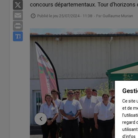
concours départementaux. Tour d'horizons de
X
Email
Publié le
jeu 25/07/2024 - 11:38
- Par
Guillaume Murian
Print
Gesti
Ce site 
et de m
l’utilis
regard d
utilisan
d'infos