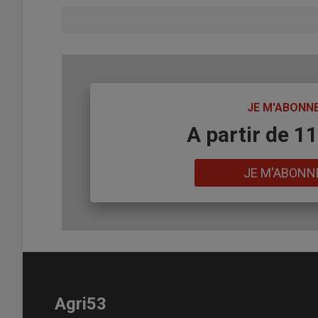
TITRE
JE M'ABONN
Body
A partir de 1
Lien
JE M'ABONN
Agri53