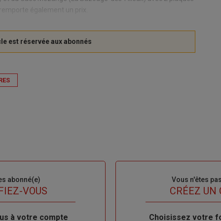
 remporte également un prix.
RES
es abonné(e)
Sous-
Vous n'êtes pa
titre
FIEZ-VOUS
TITRE
CRÉEZ UN
us à votre compte
Body
Choisissez votre f