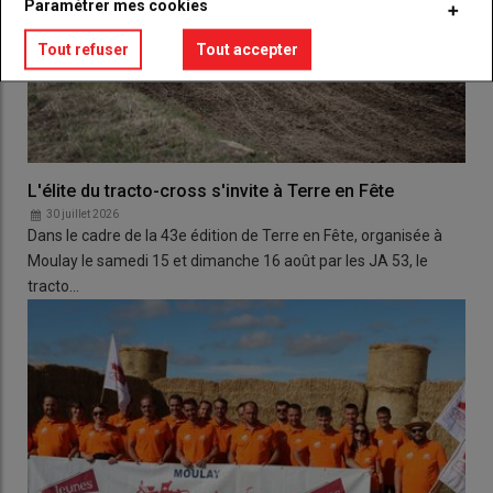
Paramétrer mes cookies
Tout refuser
Tout accepter
L'élite du tracto-cross s'invite à Terre en Fête
30 juillet 2026
Dans le cadre de la 43e édition de Terre en Fête, organisée à
Moulay le samedi 15 et dimanche 16 août par les JA 53, le
tracto…