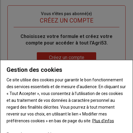
connecte"
passe"
Sous-
Vous n'êtes pas abonné(e)
titre
TITRE
CRÉEZ UN COMPTE
Body
Choisissez votre formule et créez votre
compte pour accéder à tout l'Agri53.
Lien
Créez un compte
Gestion des cookies
Ce site utilise des cookies pour garantir le bon fonctionnement
LES PLUS LUS
des services essentiels et de mesure d’audience. En cliquant sur
« Tout Accepter », vous consentez à l’utilisation de ces cookies
et au traitement de vos données à caractère personnel au
regard des finalités décrites. Vous pourrez à tout moment
revenir sur vos choix, en utilisant le lien « Modifier mes
préférences cookies » en bas de page du site.
Plus d'infos