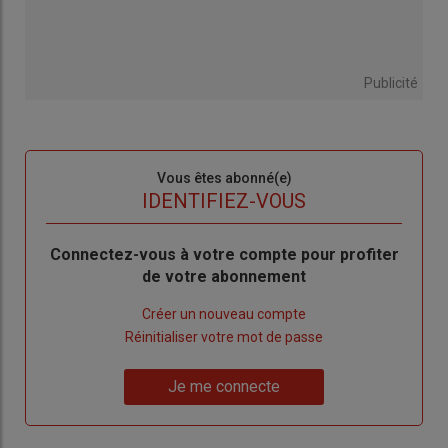
Publicité
Sous-
Vous êtes abonné(e)
titre
TITRE
IDENTIFIEZ-VOUS
Body
Connectez-vous à votre compte pour profiter
de votre abonnement
Lien
Créer un nouveau compte
"Créer
Lien
Réinitialiser votre mot de passe
un
"Réinitialiser
Lien
nouveau
votre
Je me connecte
"Je
compte"
mot
me
de