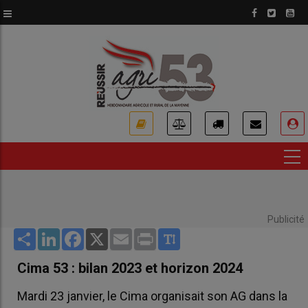
Aller
au
contenu
principal
USER
ACCOUNT
MENU
Publicité
Share
LinkedIn
Facebook
X
Email
Print
Cima 53 : bilan 2023 et horizon 2024
Mardi 23 janvier, le Cima organisait son AG dans la