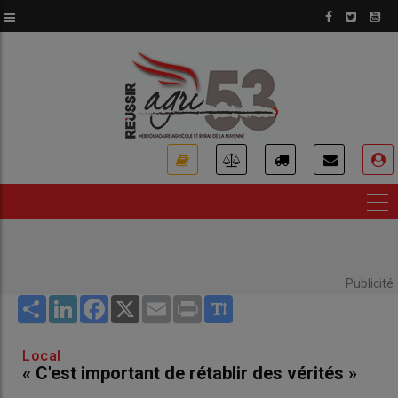
Aller
au
contenu
principal
USER
ACCOUNT
MENU
Publicité
Share
LinkedIn
Facebook
X
Email
Print
Local
« C'est important de rétablir des vérités »