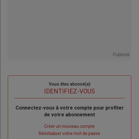
Publicité
Sous-
Vous êtes abonné(e)
titre
TITRE
IDENTIFIEZ-VOUS
Body
Connectez-vous à votre compte pour profiter
de votre abonnement
Lien
Créer un nouveau compte
"Créer
Lien
Réinitialiser votre mot de passe