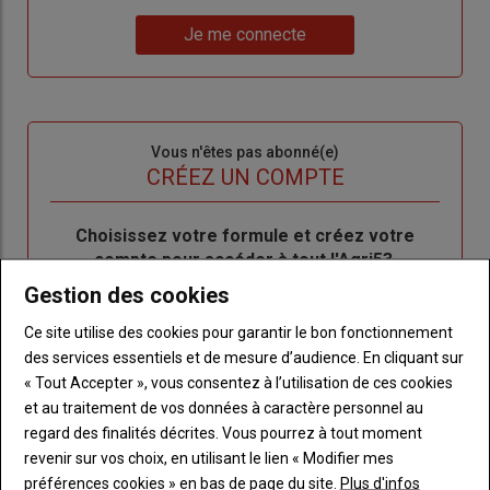
un
"Réinitialiser
Lien
nouveau
votre
Je me connecte
"Je
compte"
mot
me
de
connecte"
passe"
Sous-
Vous n'êtes pas abonné(e)
titre
TITRE
CRÉEZ UN COMPTE
Body
Choisissez votre formule et créez votre
compte pour accéder à tout l'Agri53.
Gestion des cookies
Lien
Créez un compte
Ce site utilise des cookies pour garantir le bon fonctionnement
des services essentiels et de mesure d’audience. En cliquant sur
« Tout Accepter », vous consentez à l’utilisation de ces cookies
LES PLUS LUS
et au traitement de vos données à caractère personnel au
regard des finalités décrites. Vous pourrez à tout moment
revenir sur vos choix, en utilisant le lien « Modifier mes
préférences cookies » en bas de page du site.
Plus d'infos