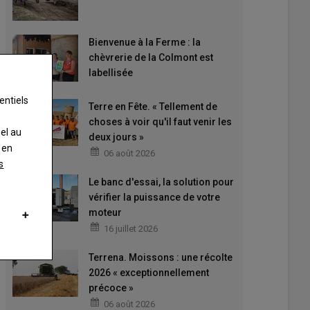
Bienvenue à la Ferme : la
chèvrerie de la Colmont est
labellisée
entiels
Terre en Fête. « Tellement de
choses à voir qu'il faut venir les
nel au
deux jours »
 en
06 août 2026
s
Le banc d'essai, la solution pour
vérifier la puissance de votre
moteur
16 juillet 2026
Terrena. Moissons : une récolte
2026 « exceptionnellement
précoce »
06 août 2026