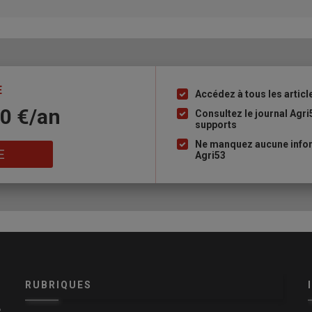
E
Accédez à tous les articl
Liste
10 €/an
à
Consultez le journal Agri
supports
puce
Ne manquez aucune infor
E
Agri53
RUBRIQUES
e