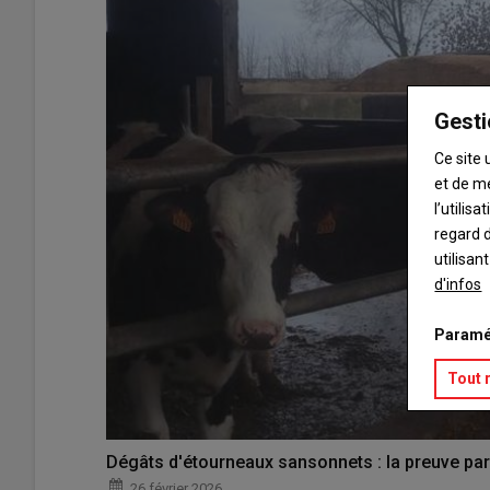
Gesti
Ce site 
et de m
l’utilis
regard d
utilisan
d'infos
Paramé
Tout 
Dégâts d'étourneaux sansonnets : la preuve par
26 février 2026