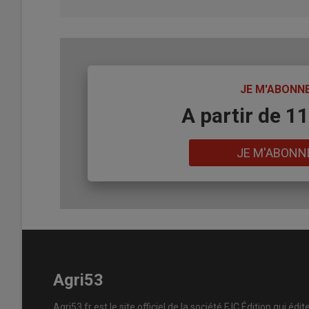
TITRE
JE M'ABONN
Body
A partir de 1
Lien
JE M'ABONN
Agri53
Agri53.fr est le site officiel de la société FJC Édition qui édit