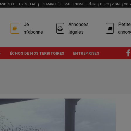
ANDES CULTURES
LAIT
LES MARCHÉS
MACHINISME
PÂTRE
PORC
VIGNE
VOL
USER
Je
Annonces
Petit
ACCOUNT
MENU
m'abonne
légales
annon
ÉCHOS DE NOS TERRITOIRES
ENTREPRISES