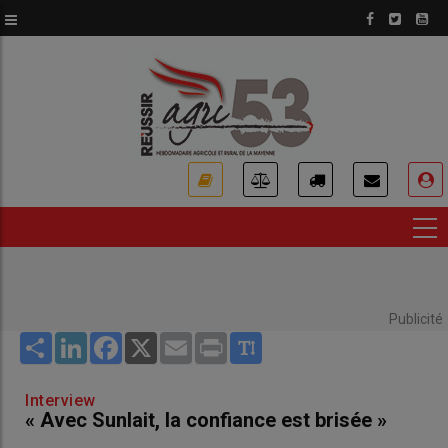
Aller
au
contenu
principal
USER
ACCOUNT
MENU
Publicité
Share
LinkedIn
Facebook
X
Email
Print
Interview
« Avec Sunlait, la confiance est brisée »