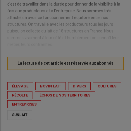
c'est de travailler dans la durée pour donner de la visibilité à la
fois aux producteurs et à l'entreprise. Nous sommes très
attachés à avoir ce fonctionnement équilibré entre nos
structures. On travaille avec les producteurs tous les jours
puisqu'on collecte du lait de 18 structures en France. Nous
sommes vraiment à leur côté et humblement on connaît leur
métier, leurs contraintes.
ÉLEVAGE
BOVIN LAIT
DIVERS
CULTURES
RÉCOLTE
ÉCHOS DE NOS TERRITOIRES
ENTREPRISES
SUNLAIT