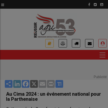
Aller
au
contenu
principal
USER
ACCOUNT
MENU
Publicité
Share
LinkedIn
Facebook
X
Email
Print
Au Cima 2024 : un événement national pour
la Parthenaise