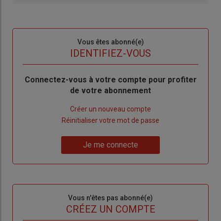
Sous-
Vous êtes abonné(e)
titre
TITRE
IDENTIFIEZ-VOUS
Body
Connectez-vous à votre compte pour profiter
de votre abonnement
Lien
Créer un nouveau compte
"Créer
Lien
Réinitialiser votre mot de passe
un
"Réinitialiser
Lien
nouveau
votre
Je me connecte
"Je
compte"
mot
me
de
connecte"
passe"
Sous-
Vous n'êtes pas abonné(e)
titre
TITRE
CRÉEZ UN COMPTE