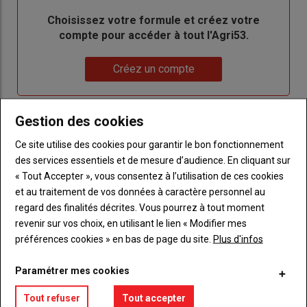
Body
Choisissez votre formule et créez votre
compte pour accéder à tout l'Agri53.
Lien
Créez un compte
Gestion des cookies
LES PLUS LUS
Ce site utilise des cookies pour garantir le bon fonctionnement
des services essentiels et de mesure d’audience. En cliquant sur
« Tout Accepter », vous consentez à l’utilisation de ces cookies
et au traitement de vos données à caractère personnel au
regard des finalités décrites. Vous pourrez à tout moment
revenir sur vos choix, en utilisant le lien « Modifier mes
préférences cookies » en bas de page du site.
Plus d'infos
Paramétrer mes cookies
Tout refuser
Tout accepter