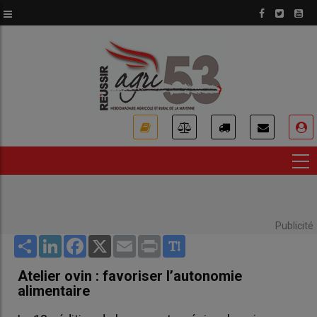
Aller
au
contenu
principal
USER
ACCOUNT
MENU
Publicité
Share
LinkedIn
Facebook
X
Email
Print
Atelier ovin : favoriser l’autonomie
alimentaire