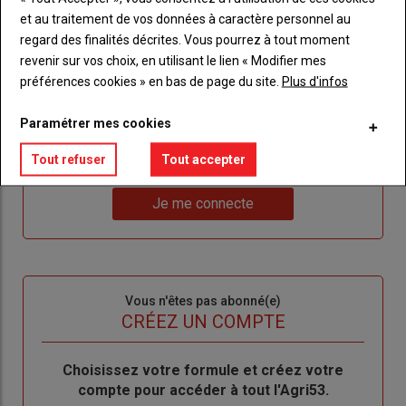
Sous-
Vous êtes abonné(e)
et au traitement de vos données à caractère personnel au
titre
TITRE
IDENTIFIEZ-VOUS
regard des finalités décrites. Vous pourrez à tout moment
revenir sur vos choix, en utilisant le lien « Modifier mes
préférences cookies » en bas de page du site.
Plus d'infos
Body
Connectez-vous à votre compte pour profiter
de votre abonnement
Paramétrer mes cookies
Lien
Créer un nouveau compte
"Créer
Lien
Réinitialiser votre mot de passe
Tout refuser
Tout accepter
un
"Réinitialiser
Lien
nouveau
votre
Je me connecte
"Je
compte"
mot
me
de
connecte"
passe"
Sous-
Vous n'êtes pas abonné(e)
titre
TITRE
CRÉEZ UN COMPTE
Body
Choisissez votre formule et créez votre
compte pour accéder à tout l'Agri53.