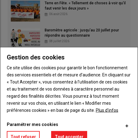
Terre en Fête. « Tellement de choses à voir qu'il
faut venir les deux jours »
06 août 2026
Baromètre agricole : jusqu'au 20 juillet pour
répondre au questionnaire
08 juillet 2026
Gestion des cookies
Ce site utilise des cookies pour garantir le bon fonctionnement
des services essentiels et de mesure d’audience. En cliquant sur
« Tout Accepter », vous consentez à l’utilisation de ces cookies
et au traitement de vos données à caractère personnel au
regard des finalités décrites. Vous pourrez à tout moment
revenir sur vos choix, en utilisant le lien « Modifier mes
préférences cookies » en bas de page du site.
Plus d'infos
Paramétrer mes cookies
Publicité
Tout refuser
Tout accepter