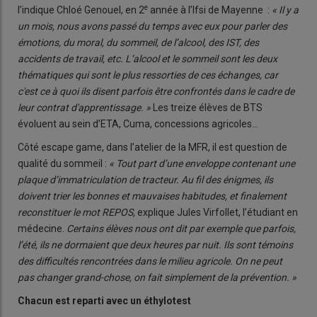
e
l’indique Chloé Genouel, en 2
année à l’Ifsi de Mayenne :
« Il y a
un mois, nous avons passé du temps avec eux pour parler des
émotions, du moral, du sommeil, de l’alcool, des IST, des
accidents de travail, etc. L’alcool et le sommeil sont les deux
thématiques qui sont le plus ressorties de ces échanges, car
c'est ce à quoi ils disent parfois être confrontés dans le cadre de
leur contrat d'apprentissage. »
Les treize élèves de BTS
évoluent au sein d’ETA, Cuma, concessions agricoles…
Côté escape game, dans l’atelier de la MFR, il est question de
qualité du sommeil :
« Tout part d’une enveloppe contenant une
plaque d’immatriculation de tracteur. Au fil des énigmes, ils
doivent trier les bonnes et mauvaises habitudes, et finalement
reconstituer le mot REPOS,
explique Jules Virfollet, l’étudiant en
médecine.
Certains élèves nous ont dit par exemple que parfois,
l’été, ils ne dormaient que deux heures par nuit. Ils sont témoins
des difficultés rencontrées dans le milieu agricole. On ne peut
pas changer grand-chose, on fait simplement de la prévention. »
Chacun est reparti avec un éthylotest