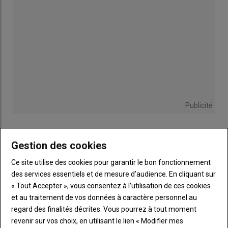
Publicité
Gestion des cookies
Sous-
Vous êtes abonné(e)
titre
Ce site utilise des cookies pour garantir le bon fonctionnement
TITRE
IDENTIFIEZ-VOUS
des services essentiels et de mesure d’audience. En cliquant sur
« Tout Accepter », vous consentez à l’utilisation de ces cookies
Body
Connectez-vous à votre compte pour profiter
et au traitement de vos données à caractère personnel au
de votre abonnement
regard des finalités décrites. Vous pourrez à tout moment
revenir sur vos choix, en utilisant le lien « Modifier mes
Lien
Créer un nouveau compte