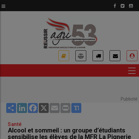
Aller
au
contenu
principal
USER
ACCOUNT
MENU
Publicité
Share
LinkedIn
Facebook
X
Email
Print
Santé
Alcool et sommeil : un groupe d’étudiants
sensibilise les élèves de la MFR La Pignerie