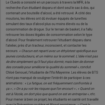
Le Cluedo a consisté en un parcours à travers la MFR, à la
recherche d’un étudiant disparu et dont seul le sac à dos, qui
contenait une bouteille d’alcool, a été retrouvé. A côté des
moutons, les élèves ont dû évoluer équipés de lunettes
simulant des taux d’alcool plus ou moins élevés ou de la
consommation de drogue. Sur le terrain de basket, il a fallu
retrouver les doses légales de consommation selon le type
d’alcool. Pour finalement retrouver l’étudiant disparu dans
l’atelier, près d’un tracteur, inconscient, et contacter les
secours.
« Chacun est reparti avec un éthylotest spécifique aux
jeunes conducteurs, et un mémo sur le sommeil. L’idée n’est pas
de dire simplement qu’il faut plus dormir, mais bien de donner
des conseils pour améliorer la qualité du sommeil »
, conclut
Chloé Genouel, l’étudiante de l’Ifsi Mayenne. Les élèves de BTS
n’ont pas manqué de souligner l’intérêt de participer à ces
animations :
« La fatigue, on est fréquemment confrontés à
ça »
;
« On a pu voir les risques que l’on encourt »
;
« Quand on
est à l’école, on dort plus que quand on est en entreprise »
, etc.
Pour mener à bien ce projet, les étudiants en santé ont travaillé
avec la Prévention routière et Alcool assistance.
« C’est la