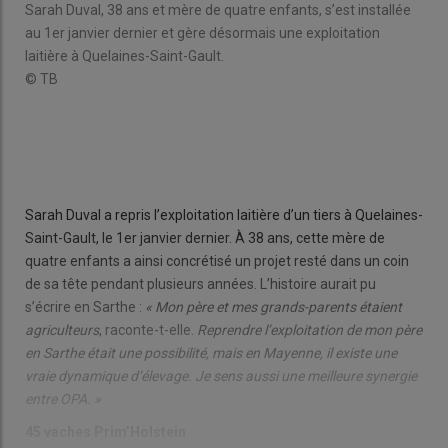
Sarah Duval, 38 ans et mère de quatre enfants, s’est installée
Goup
au 1er janvier dernier et gère désormais une exploitation
quat
laitière à Quelaines-Saint-Gault.
nouv
© TB
© T
Sarah Duval a repris l’exploitation laitière d’un tiers à Quelaines-
Saint-Gault, le 1er janvier dernier. À 38 ans, cette mère de
quatre enfants a ainsi concrétisé un projet resté dans un coin
de sa tête pendant plusieurs années. L’histoire aurait pu
s’écrire en Sarthe :
« Mon père et mes grands-parents étaient
agriculteurs
, raconte-t-elle.
Reprendre l’exploitation de mon père
en Sarthe était une possibilité, mais en Mayenne, il existe une
vraie dynamique d’élevage. Je sens aussi une meilleure synergie
entre OPA. »
45 vaches Prim’Holstein