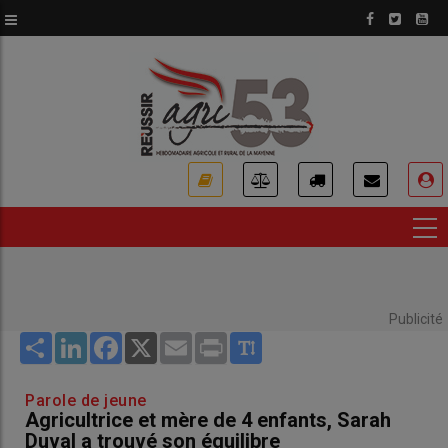
Aller
au
contenu
principal
USER
ACCOUNT
MENU
Publicité
Share
LinkedIn
Facebook
X
Email
Print
Parole de jeune
Agricultrice et mère de 4 enfants, Sarah
Duval a trouvé son équilibre