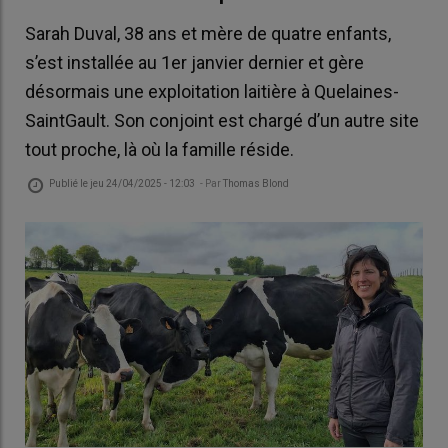
Sarah Duval, 38 ans et mère de quatre enfants,
s’est installée au 1er janvier dernier et gère
désormais une exploitation laitière à Quelaines-
SaintGault. Son conjoint est chargé d’un autre site
tout proche, là où la famille réside.
Publié le
jeu 24/04/2025 - 12:03
- Par
Thomas Blond
Sara