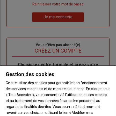
"Créer
Lien
Réinitialiser votre mot de passe
un
"Réinitialiser
Lien
nouveau
votre
Je me connecte
"Je
compte"
mot
me
de
connecte"
passe"
Sous-
Vous n'êtes pas abonné(e)
titre
TITRE
CRÉEZ UN COMPTE
Body
Choisissez votre formule et créez votre
compte pour accéder à tout l'Agri53.
Gestion des cookies
Lien
Créez un compte
Ce site utilise des cookies pour garantir le bon fonctionnement
des services essentiels et de mesure d’audience. En cliquant sur
« Tout Accepter », vous consentez à l’utilisation de ces cookies
et au traitement de vos données à caractère personnel au
LES PLUS LUS
regard des finalités décrites. Vous pourrez à tout moment
revenir sur vos choix, en utilisant le lien « Modifier mes