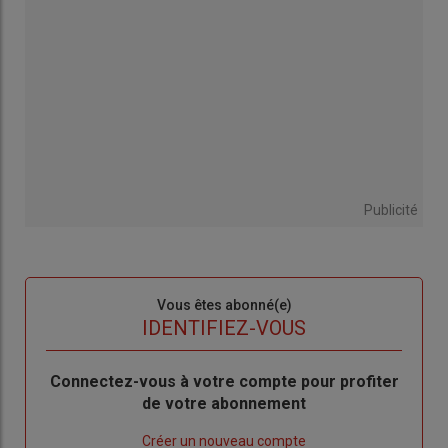
Publicité
Sous-
Vous êtes abonné(e)
titre
TITRE
IDENTIFIEZ-VOUS
Body
Connectez-vous à votre compte pour profiter
de votre abonnement
Lien
Créer un nouveau compte