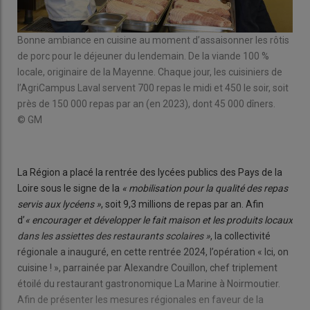
Bonne ambiance en cuisine au moment d’assaisonner les rôtis
Sam
aval
de porc pour le déjeuner du lendemain. De la viande 100 %
Loi
locale, originaire de la Mayenne. Chaque jour, les cuisiniers de
pour
l’AgriCampus Laval servent 700 repas le midi et 450 le soir, soit
acc
par
près de 150 000 repas par an (en 2023), dont 45 000 dîners.
nou
ole.
© GM
Davi
© 
La Région a placé la rentrée des lycées publics des Pays de la
Loire sous le signe de la
« mobilisation pour la qualité des repas
servis aux lycéens »
, soit 9,3 millions de repas par an. Afin
d’
« encourager et développer le fait maison et les produits locaux
dans les assiettes des restaurants scolaires »
, la collectivité
régionale a inauguré, en cette rentrée 2024, l’opération « Ici, on
cuisine ! », parrainée par Alexandre Couillon, chef triplement
étoilé du restaurant gastronomique La Marine à Noirmoutier.
Afin de présenter les mesures régionales en faveur de la