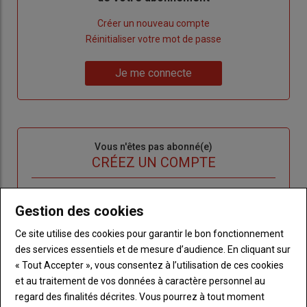
Lien
Créer un nouveau compte
"Créer
Lien
Réinitialiser votre mot de passe
un
"Réinitialiser
Lien
nouveau
votre
Je me connecte
"Je
compte"
mot
me
de
connecte"
passe"
Sous-
Vous n'êtes pas abonné(e)
titre
TITRE
CRÉEZ UN COMPTE
Body
Choisissez votre formule et créez votre
Gestion des cookies
compte pour accéder à tout l'Agri53.
Ce site utilise des cookies pour garantir le bon fonctionnement
Lien
Créez un compte
des services essentiels et de mesure d’audience. En cliquant sur
« Tout Accepter », vous consentez à l’utilisation de ces cookies
et au traitement de vos données à caractère personnel au
regard des finalités décrites. Vous pourrez à tout moment
LES PLUS LUS