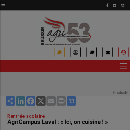
Aller
au
contenu
principal
USER
ACCOUNT
MENU
Publicité
Share
LinkedIn
Facebook
X
Email
Print
Rentrée scolaire
AgriCampus Laval : « Ici, on cuisine ! »