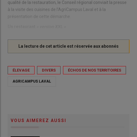
qualité de la restauration, le Conseil régional conviait la presse
à la visite des cuisines de l’AgriCampus Laval et à la
présentation de cette démarche.
Un restaurant
« version XXL »
ÉLEVAGE
DIVERS
ÉCHOS DE NOS TERRITOIRES
AGRICAMPUS LAVAL
VOUS AIMEREZ AUSSI