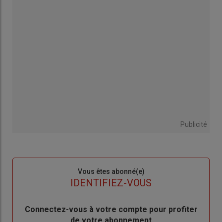
Publicité
Sous-
Vous êtes abonné(e)
titre
TITRE
IDENTIFIEZ-VOUS
Body
Connectez-vous à votre compte pour profiter
de votre abonnement