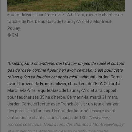
Franck Jolivier, chauffeur de l'ETA Giffard, mène le chantier de
Léo
fauche de l'herbe au Gaec de Launay-Virolet à Montreuil-
(28 
an
Poulay.
© 
© GM
"L'idéal quand on andaine, c'est d'avoir un peu de soleil et surtout
pas de rosée, comme il peut y en avoir ce matin. C'est pour cette
raison qu'on va faucher cet après-midi"
, indiquait Jordan Cornu
avant l'arrivée de Franck Jolivier, chauffeur de l'ETA Giffard à
Marcillé-la-Ville, à qui le Gaec de Launay-Virolet a fait appel
pour faucher ses 35 ha d'herbe. Ce matin-là, mardi 31 mars,
Jordan Cornu effectue avec Franck Jolivier un tour d'horizon
des parcelles à faucher. Un état des lieux nécessaire avant
d'attaquer le chantier, sur les coups de 13h.
"C'est assez
morcelé chez nous. Nous avons des champs à Montreuil-Poulay
et aux alentours. Montreuil, c'est au carrefour de quatre