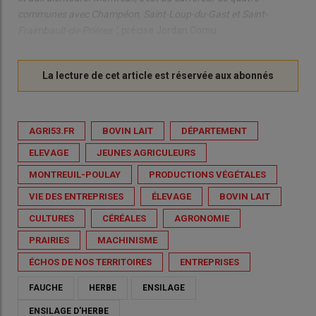
communes avec Champéon, Saint-Loup-du-Gast et Saint-
Fraimbault-de-Prières "
, précise Jordan Cornu.
AGRI53.FR
BOVIN LAIT
DÉPARTEMENT
ELEVAGE
JEUNES AGRICULEURS
MONTREUIL-POULAY
PRODUCTIONS VÉGÉTALES
VIE DES ENTREPRISES
ÉLEVAGE
BOVIN LAIT
CULTURES
CÉRÉALES
AGRONOMIE
PRAIRIES
MACHINISME
ÉCHOS DE NOS TERRITOIRES
ENTREPRISES
FAUCHE
HERBE
ENSILAGE
ENSILAGE D'HERBE