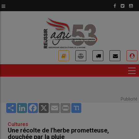
Aller
au
contenu
principal
USER
ACCOUNT
MENU
Publicité
Share
LinkedIn
Facebook
X
Email
Print
Cultures
Une récolte de l'herbe prometteuse,
douchée par la pluie