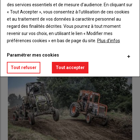
des services essentiels et de mesure d’audience. En cliquant sur
Body
Choisissez votre formule et créez votre
« Tout Accepter », vous consentez à l’utilisation de ces cookies
compte pour accéder à tout l'Agri53.
et au traitement de vos données à caractère personnel au
Lien
regard des finalités décrites. Vous pourrez à tout moment
Créez un compte
revenir sur vos choix, en utilisant le lien « Modifier mes
préférences cookies » en bas de page du site.
Plus d'infos
LES PLUS LUS
Paramétrer mes cookies
Tout refuser
Tout accepter